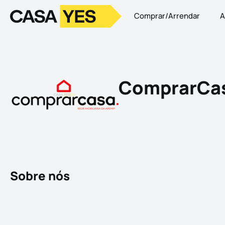
Comprar/Arrendar
A
Logo
Ir para a homepage
ComprarCas
Sobre nós