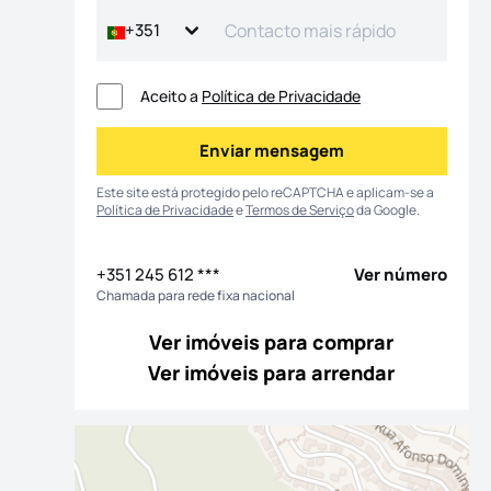
+351
Aceito a
Política de Privacidade
Enviar mensagem
Enviar mensagem
Este site está protegido pelo reCAPTCHA e aplicam-se a
Política de Privacidade
e
Termos de Serviço
da Google.
+351 245 612 ***
Ver número
Chamada para rede fixa nacional
Ver imóveis para comprar
Ver imóveis para arrendar