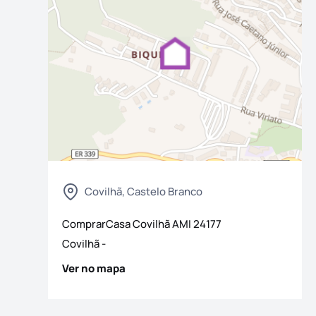
Covilhã, Castelo Branco
ComprarCasa Covilhã
AMI
24177
Covilhã
-
Ver no mapa