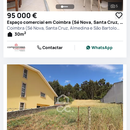
5
Ver toda
95 000 €
Espaço comercial em Coimbra (Sé Nova, Santa Cruz, Almedina e São Bartolomeu), Coimbra
Coimbra (Sé Nova, Santa Cruz, Almedina e São Bartolomeu), Coimbra
2
30
m
Contactar
WhatsApp