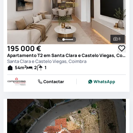
8
Ver toda
195 000 €
Apartamento T2 em Santa Clara e Castelo Viegas, Coimbra
Santa Clara e Castelo Viegas, Coimbra
2
54
m
2
1
Contactar
WhatsApp