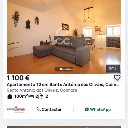
15
Ver toda
1 100 €
Apartamento T2 em Santo António dos Olivais, Coimbra
Santo António dos Olivais, Coimbra
2
100
m
2
2
Contactar
WhatsApp