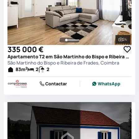
24
Ver toda
335 000 €
Apartamento T2 em São Martinho do Bispo e Ribeira de Frades, Coimbra
São Martinho do Bispo e Ribeira de Frades, Coimbra
2
83
m
2
2
Contactar
WhatsApp