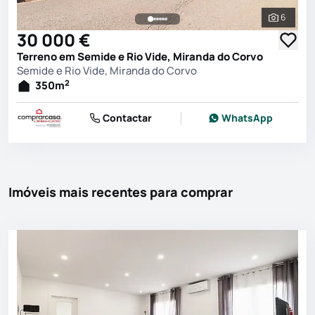
6
Ver toda
30 000 €
Terreno em Semide e Rio Vide, Miranda do Corvo
Semide e Rio Vide, Miranda do Corvo
2
350
m
Contactar
WhatsApp
Imóveis mais recentes para comprar