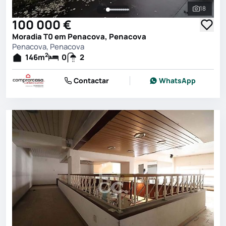
18
Ver toda
100 000 €
Moradia T0 em Penacova, Penacova
Penacova, Penacova
2
146
m
0
2
Contactar
WhatsApp