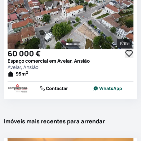
19
Ver toda
60 000 €
Espaço comercial em Avelar, Ansião
Avelar, Ansião
2
95
m
Contactar
WhatsApp
Imóveis mais recentes para arrendar