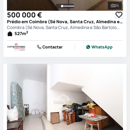
24
Ver toda
500 000 €
Prédio em Coimbra (Sé Nova, Santa Cruz, Almedina e São Bartolomeu), Coimbra
Coimbra (Sé Nova, Santa Cruz, Almedina e São Bartolomeu), Coimbra
2
527
m
Contactar
WhatsApp