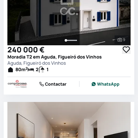
9
Ver toda
240 000 €
Moradia T2 em Aguda, Figueiró dos Vinhos
Aguda, Figueiró dos Vinhos
2
80
m
2
1
Contactar
WhatsApp