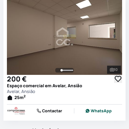
10
Ver toda
200 €
Espaço comercial em Avelar, Ansião
Avelar, Ansião
2
25
m
Contactar
WhatsApp