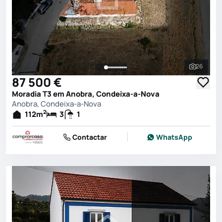
26
Ver toda
87 500 €
Moradia T3 em Anobra, Condeixa-a-Nova
Anobra, Condeixa-a-Nova
2
112
m
3
1
Contactar
WhatsApp