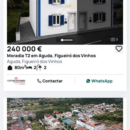
9
Ver toda
240 000 €
Moradia T2 em Aguda, Figueiró dos Vinhos
Aguda, Figueiró dos Vinhos
2
80
m
2
2
Contactar
WhatsApp