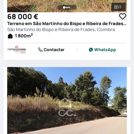
5
Ver toda
68 000 €
Terreno em São Martinho do Bispo e Ribeira de Frades, Coimbra
São Martinho do Bispo e Ribeira de Frades, Coimbra
2
1 800
m
Contactar
WhatsApp