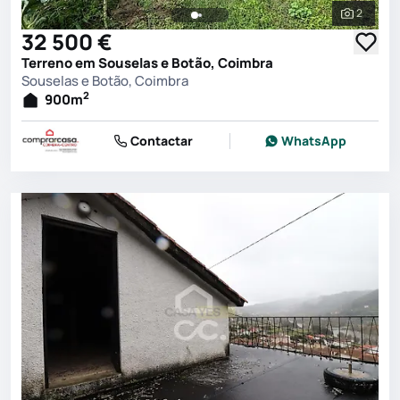
2
Ver toda
32 500 €
Terreno em Souselas e Botão, Coimbra
Souselas e Botão, Coimbra
2
900
m
Contactar
WhatsApp