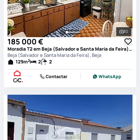
30
Ver toda
185 000 €
Moradia T2 em Beja (Salvador e Santa Maria da Feira), Beja
Beja (Salvador e Santa Maria da Feira), Beja
2
129
m
2
2
Contactar
WhatsApp