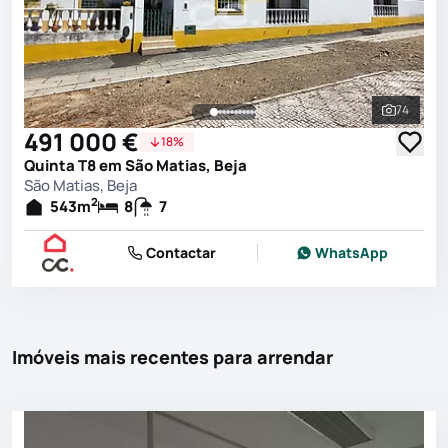
74
Ver toda
491 000 €
18%
Quinta T8 em São Matias, Beja
São Matias, Beja
2
543
m
8
7
Contactar
WhatsApp
Imóveis mais recentes para arrendar