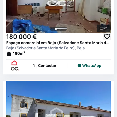
32
Ver toda
180 000 €
Espaço comercial em Beja (Salvador e Santa Maria da Feira), Beja
Beja (Salvador e Santa Maria da Feira), Beja
2
190
m
Contactar
WhatsApp