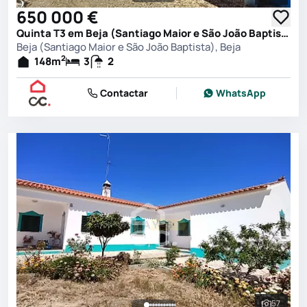
Ver toda
650 000 €
Quinta T3 em Beja (Santiago Maior e São João Baptista), Beja
Beja (Santiago Maior e São João Baptista), Beja
2
148
m
3
2
Contactar
WhatsApp
57