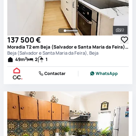
22
Ver toda
137 500 €
Moradia T2 em Beja (Salvador e Santa Maria da Feira), Beja
Beja (Salvador e Santa Maria da Feira), Beja
2
49
m
2
1
Contactar
WhatsApp