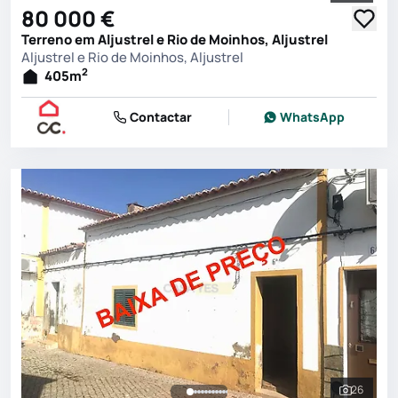
80 000 €
Terreno em Aljustrel e Rio de Moinhos, Aljustrel
Aljustrel e Rio de Moinhos, Aljustrel
2
405
m
Contactar
WhatsApp
26
Ver toda