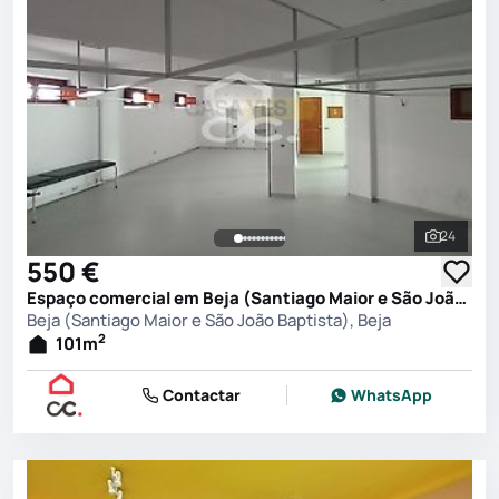
24
Ver toda
550 €
Espaço comercial em Beja (Santiago Maior e São João Baptista), Beja
Beja (Santiago Maior e São João Baptista), Beja
2
101
m
Contactar
WhatsApp