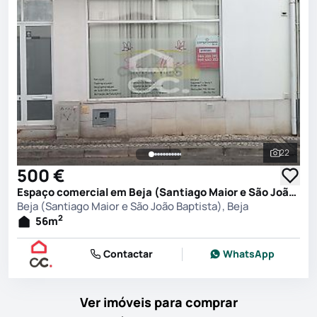
22
Ver toda
500 €
Espaço comercial em Beja (Santiago Maior e São João Baptista), Beja
Beja (Santiago Maior e São João Baptista), Beja
2
56
m
Contactar
WhatsApp
Ver imóveis para comprar