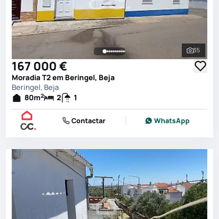
35
Ver toda
167 000 €
Moradia T2 em Beringel, Beja
Beringel, Beja
2
80
m
2
1
Contactar
WhatsApp