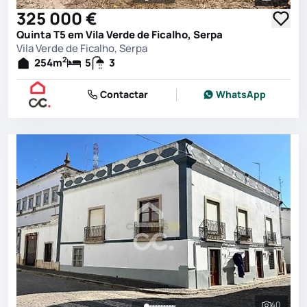
Ver toda
325 000 €
Quinta T5 em Vila Verde de Ficalho, Serpa
Vila Verde de Ficalho, Serpa
2
254
m
5
3
Contactar
WhatsApp
40