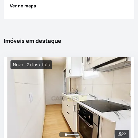
Ver no mapa
Imóveis em destaque
Novo - 2 dias atrás
22
Ver toda