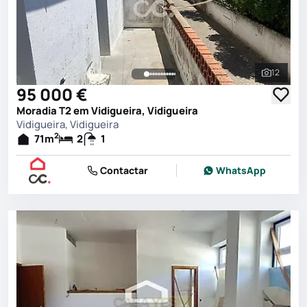
12
Ver toda
95 000 €
Moradia T2 em Vidigueira, Vidigueira
Vidigueira, Vidigueira
2
71
m
2
1
Contactar
WhatsApp