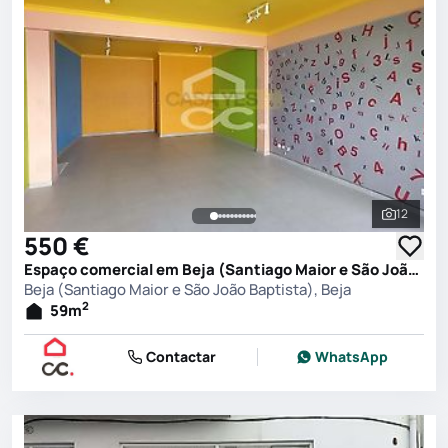
12
Ver toda
550 €
Espaço comercial em Beja (Santiago Maior e São João Baptista), Beja
Beja (Santiago Maior e São João Baptista), Beja
2
59
m
Contactar
WhatsApp