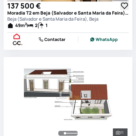
137 500 €
Moradia T2 em Beja (Salvador e Santa Maria da Feira), Beja
Beja (Salvador e Santa Maria da Feira), Beja
2
49
m
2
1
Contactar
WhatsApp
11
Ver toda