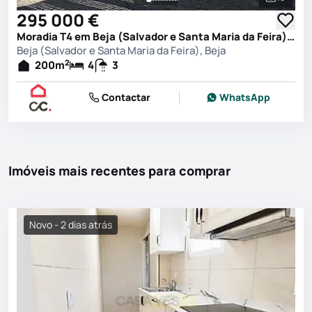
Ver toda
295 000 €
Moradia T4 em Beja (Salvador e Santa Maria da Feira), Beja
Beja (Salvador e Santa Maria da Feira), Beja
2
200
m
4
3
Contactar
WhatsApp
Imóveis mais recentes para comprar
Novo - 2 dias atrás