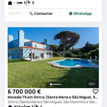
- -
3
3
Contactar
WhatsApp
56
Ver todas
6 700 000 €
Moradia T6 em Sintra (Santa Maria e São Miguel, São Martinho e São Pedro de Penaferrim), Sintra
Sintra (Santa Maria e São Miguel, São Martinho e São Pedro de Penaferrim), Sintra
2
823
m
6
7