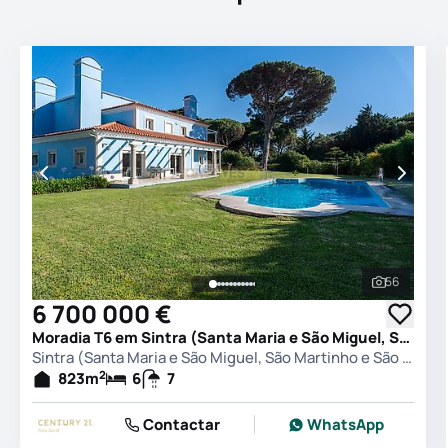
56
Ver todas
6 700 000 €
Moradia T6 em Sintra (Santa Maria e São Miguel, São Martinho e São Pedro de Penaferrim), Sintra
Sintra (Santa Maria e São Miguel, São Martinho e São Pedro de Penaferrim), Sintra
2
823
m
6
7
Contactar
WhatsApp