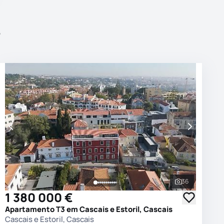
r
36
 as fotografias
Ver todas as
1 380 000 €
Apartamento T3 em Cascais e Estoril, Cascais
Cascais e Estoril, Cascais