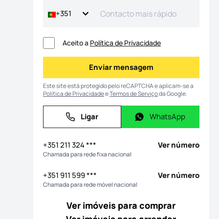
+351
Aceito a
Política de Privacidade
Enviar mensagem
Enviar mensagem
Este site está protegido pelo reCAPTCHA e aplicam-se a
Política de Privacidade
e
Termos de Serviço
da Google.
Ligar
WhatsApp
Ligar
WhatsApp
 fotografias
+351 211 324 ***
Ver número
Chamada para rede fixa nacional
+351 911 599 ***
Ver número
Chamada para rede móvel nacional
Ver imóveis para comprar