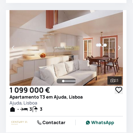
23
Ver todas
1 099 000 €
Apartamento T3 em Ajuda, Lisboa
Ajuda, Lisboa
- -
3
3
Contactar
WhatsApp