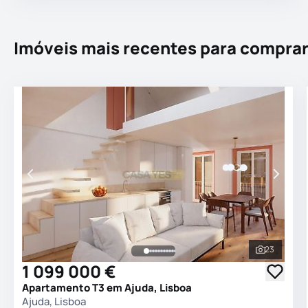
Imóveis mais recentes para compra
23
Ver todas
1 099 000 €
Apartamento T3 em Ajuda, Lisboa
Ajuda, Lisboa