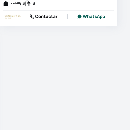
- -
3
3
Contactar
WhatsApp
 as fotografias