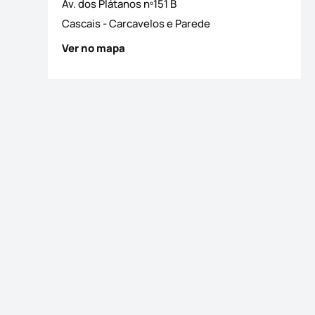
Av. dos Plátanos nº151 B
Cascais
-
Carcavelos e Parede
Ver no mapa
 fotografias