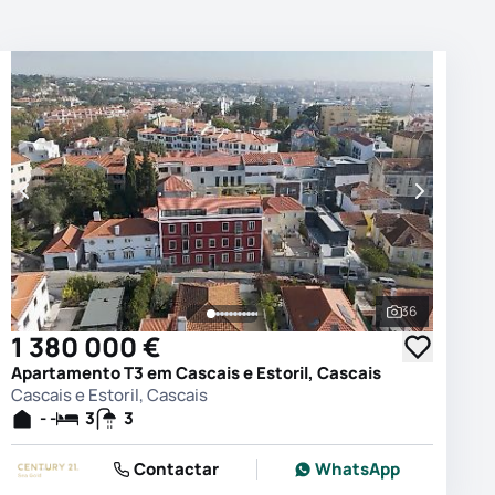
36
 as fotografias
Ver todas as
1 380 000 €
Apartamento T3 em Cascais e Estoril, Cascais
Cascais e Estoril, Cascais
- -
3
3
Contactar
WhatsApp