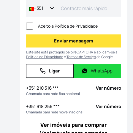
+351
Aceito a
Política de Privacidade
Enviar mensagem
Enviar mensagem
Este site está protegido pelo reCAPTCHA e aplicam-se a
Política de Privacidade
e
Termos de Serviço
da Google.
Ligar
WhatsApp
Ligar
WhatsApp
+351 210 516 ***
Ver número
Chamada para rede fixa nacional
+351 918 255 ***
Ver número
Chamada para rede móvel nacional
Ver imóveis para comprar