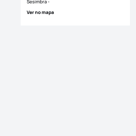
Sesimbra
-
Ver no mapa