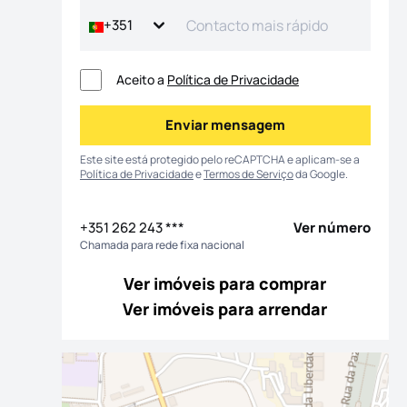
+351
Aceito a
Política de Privacidade
Enviar mensagem
Enviar mensagem
Este site está protegido pelo reCAPTCHA e aplicam-se a
Política de Privacidade
e
Termos de Serviço
da Google.
+351 262 243 ***
Ver número
Chamada para rede fixa nacional
Ver imóveis para comprar
Ver imóveis para arrendar