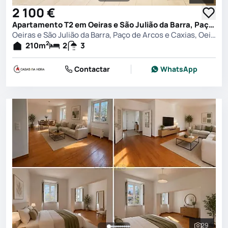
Ver toda
2 100 €
Apartamento T2 em Oeiras e São Julião da Barra, Paço de Arcos e Caxias, Oeiras
Oeiras e São Julião da Barra, Paço de Arcos e Caxias, Oeiras
2
210
m
2
3
Contactar
WhatsApp
29