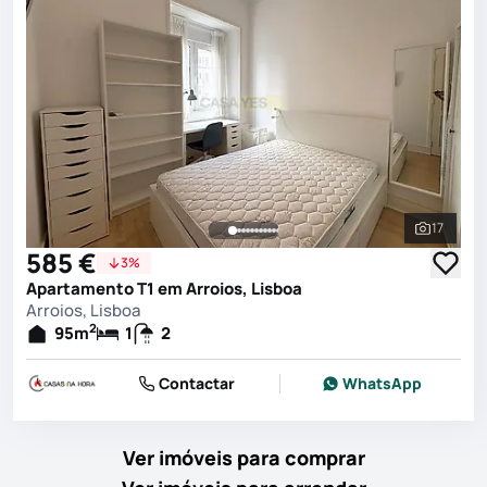
17
Ver toda
585 €
3%
Apartamento T1 em Arroios, Lisboa
Arroios, Lisboa
2
95
m
1
2
Contactar
WhatsApp
Ver imóveis para comprar