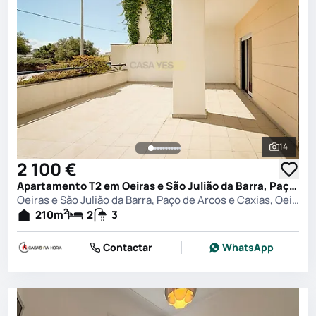
14
Ver toda
2 100 €
Apartamento T2 em Oeiras e São Julião da Barra, Paço de Arcos e Caxias, Oeiras
Oeiras e São Julião da Barra, Paço de Arcos e Caxias, Oeiras
2
210
m
2
3
Contactar
WhatsApp