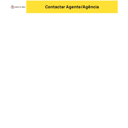
Contactar Agente/Agência
Enviar mensagem
Logo
Ir para a homepage