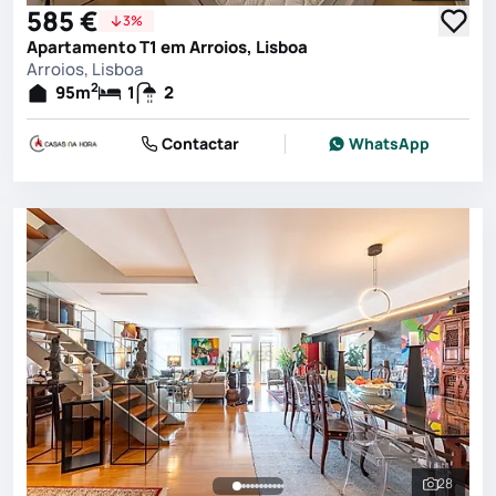
585 €
3%
Apartamento T1 em Arroios, Lisboa
Arroios, Lisboa
2
95
m
1
2
Contactar
WhatsApp
28
Ver toda