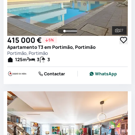
27
Ver toda
415 000 €
5%
Apartamento T3 em Portimão, Portimão
Portimão, Portimão
2
125
m
3
3
Contactar
WhatsApp