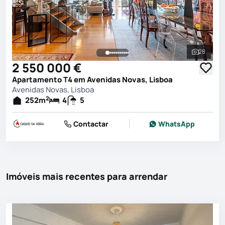
28
Ver toda
2 550 000 €
Apartamento T4 em Avenidas Novas, Lisboa
Avenidas Novas, Lisboa
2
252
m
4
5
Contactar
WhatsApp
Imóveis mais recentes para arrendar