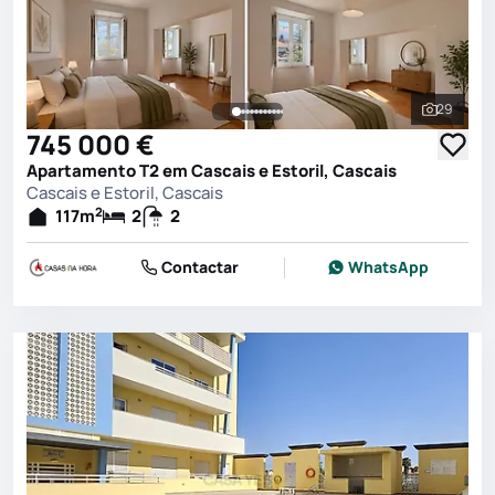
29
Ver toda
745 000 €
Apartamento T2 em Cascais e Estoril, Cascais
Cascais e Estoril, Cascais
2
117
m
2
2
Contactar
WhatsApp