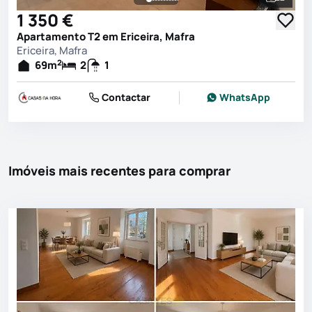
Ver toda
1 350 €
Apartamento T2 em Ericeira, Mafra
Ericeira, Mafra
2
69
m
2
1
Contactar
WhatsApp
Imóveis mais recentes para comprar