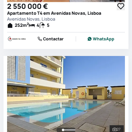
2 550 000 €
Apartamento T4 em Avenidas Novas, Lisboa
Avenidas Novas, Lisboa
2
252
m
4
5
Contactar
WhatsApp
27
Ver toda