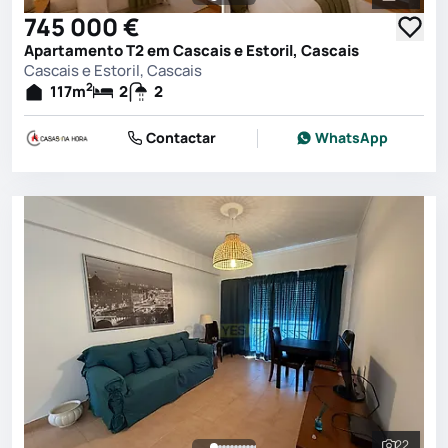
Ver toda
745 000 €
Apartamento T2 em Cascais e Estoril, Cascais
Cascais e Estoril, Cascais
2
117
m
2
2
Contactar
WhatsApp
22