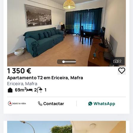
22
Ver toda
1 350 €
Apartamento T2 em Ericeira, Mafra
Ericeira, Mafra
2
69
m
2
1
Contactar
WhatsApp