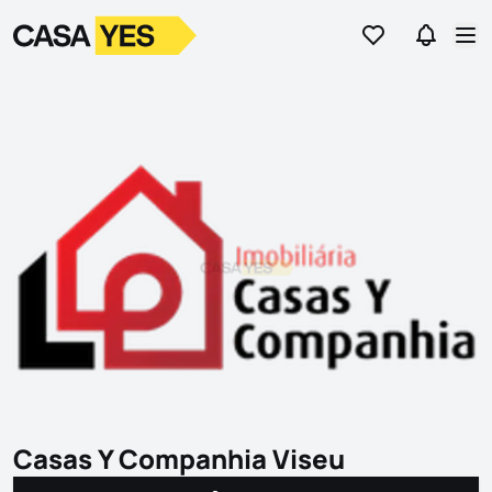
Ir para os favor
Ir para 
Logo
Ir para a homepage
Abr
Casas Y Companhia Viseu