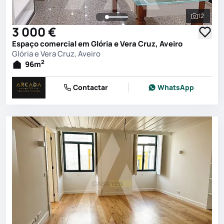
12
Ver toda
3 000 €
Espaço comercial em Glória e Vera Cruz, Aveiro
Glória e Vera Cruz, Aveiro
2
96
m
Contactar
WhatsApp