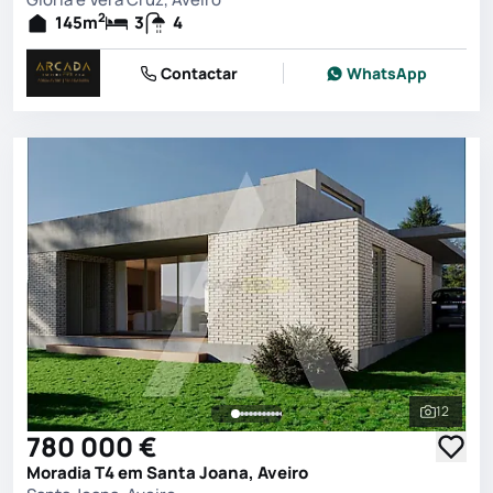
2
145
m
3
4
Contactar
WhatsApp
12
Ver toda
780 000 €
Moradia T4 em Santa Joana, Aveiro