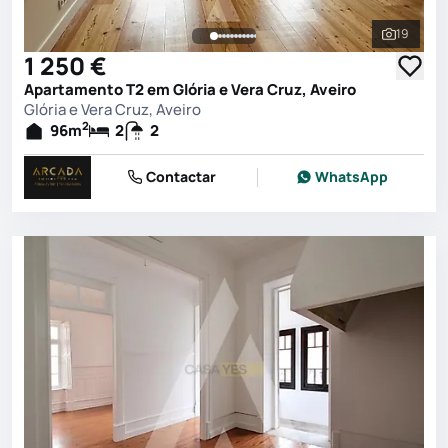
19
Ver toda
1 250 €
Apartamento T2 em Glória e Vera Cruz, Aveiro
Glória e Vera Cruz, Aveiro
2
96
m
2
2
Contactar
WhatsApp