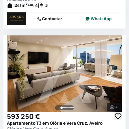
2
241
m
4
3
Contactar
WhatsApp
14
Ver toda
593 250 €
Apartamento T3 em Glória e Vera Cruz, Aveiro
Glória e Vera Cruz, Aveiro