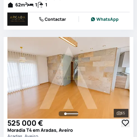
2
62
m
1
1
Contactar
WhatsApp
65
Ver toda
525 000 €
Moradia T4 em Aradas, Aveiro
Aradas, Aveiro