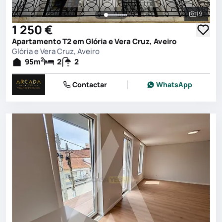
19
Ver toda
1 250 €
Apartamento T2 em Glória e Vera Cruz, Aveiro
Glória e Vera Cruz, Aveiro
2
95
m
2
2
Contactar
WhatsApp