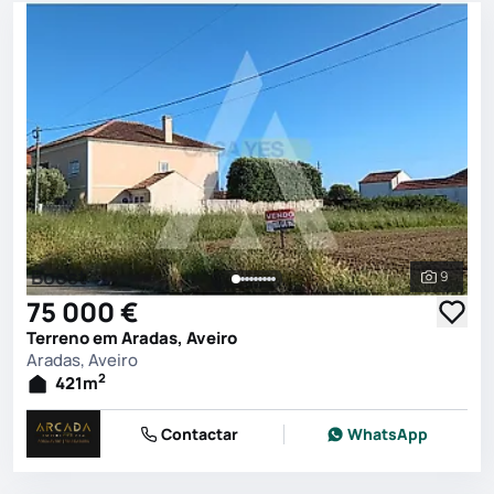
Boost
9
Ver toda
75 000 €
Terreno em Aradas, Aveiro
Aradas, Aveiro
2
421
m
Contactar
WhatsApp