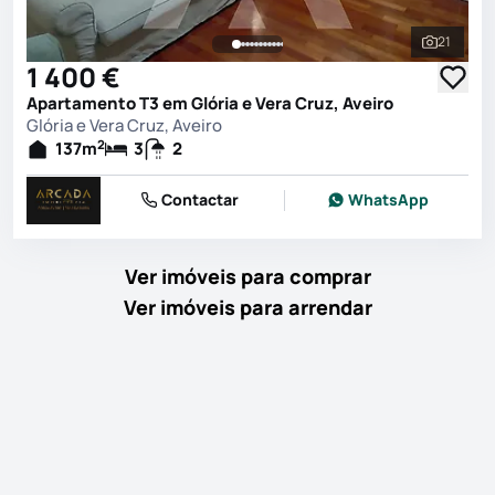
21
Ver toda
1 400 €
Apartamento T3 em Glória e Vera Cruz, Aveiro
Glória e Vera Cruz, Aveiro
2
137
m
3
2
Contactar
WhatsApp
Ver imóveis para comprar
Ver imóveis para arrendar