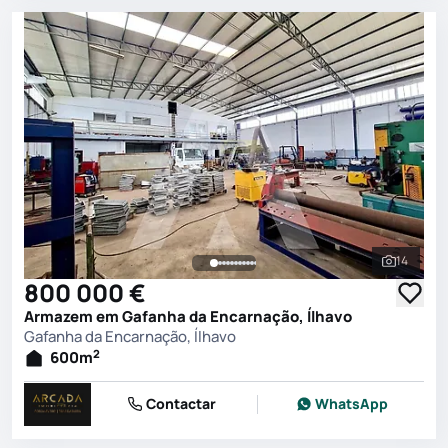
14
Ver toda
800 000 €
Armazem em Gafanha da Encarnação, Ílhavo
Gafanha da Encarnação, Ílhavo
2
600
m
Contactar
WhatsApp