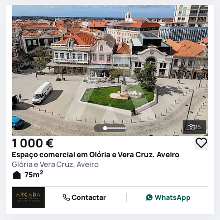
25
Ver toda
1 000 €
Espaço comercial em Glória e Vera Cruz, Aveiro
Glória e Vera Cruz, Aveiro
2
75
m
Contactar
WhatsApp