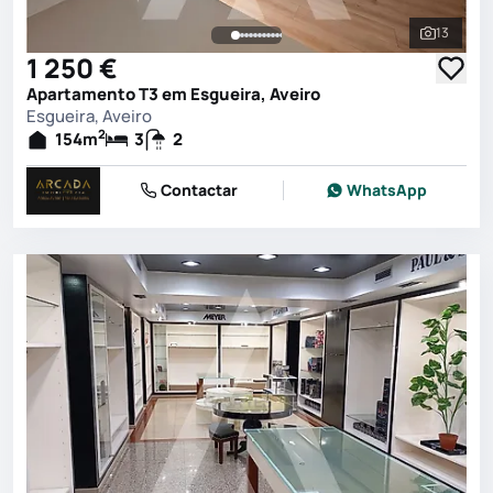
13
Ver toda
1 250 €
Apartamento T3 em Esgueira, Aveiro
Esgueira, Aveiro
2
154
m
3
2
Contactar
WhatsApp