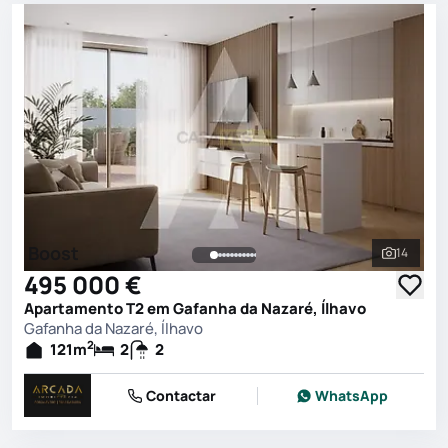
Boost
14
Ver toda
495 000 €
Apartamento T2 em Gafanha da Nazaré, Ílhavo
Gafanha da Nazaré, Ílhavo
2
121
m
2
2
Contactar
WhatsApp