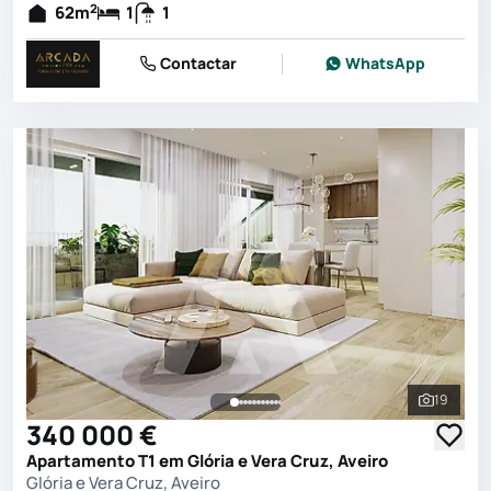
2
62
m
1
1
Contactar
WhatsApp
19
Ver toda
340 000 €
Apartamento T1 em Glória e Vera Cruz, Aveiro
Glória e Vera Cruz, Aveiro