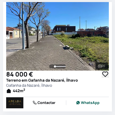
20
Ver toda
84 000 €
Terreno em Gafanha da Nazaré, Ílhavo
Gafanha da Nazaré, Ílhavo
2
442
m
Contactar
WhatsApp