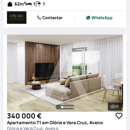
2
62
m
1
1
Contactar
WhatsApp
18
Ver toda
340 000 €
Apartamento T1 em Glória e Vera Cruz, Aveiro
Glória e Vera Cruz, Aveiro