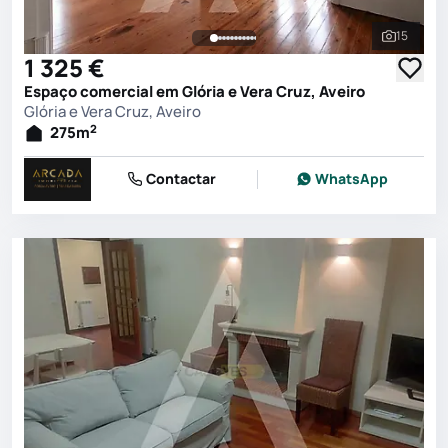
15
Ver toda
1 325 €
Espaço comercial em Glória e Vera Cruz, Aveiro
Glória e Vera Cruz, Aveiro
2
275
m
Contactar
WhatsApp