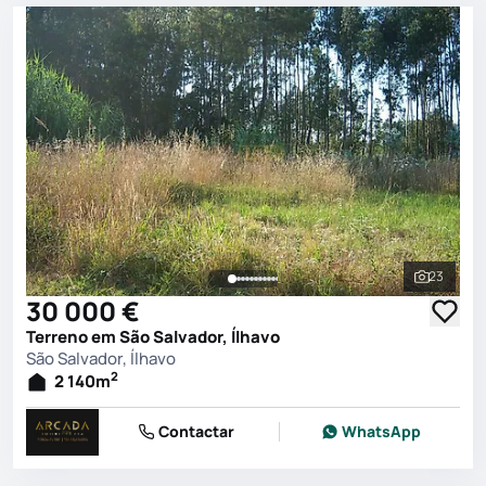
23
Ver toda
30 000 €
Terreno em São Salvador, Ílhavo
São Salvador, Ílhavo
2
2 140
m
Contactar
WhatsApp