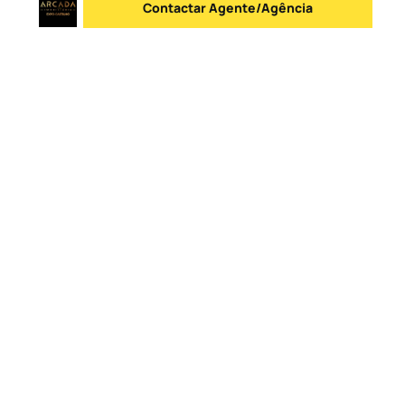
Contactar Agente/Agência
Enviar mensagem
Logo
Ir para a homepage