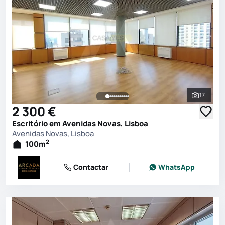
17
Ver toda
2 300 €
Escritório em Avenidas Novas, Lisboa
Avenidas Novas, Lisboa
2
100
m
Contactar
WhatsApp