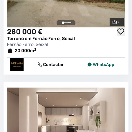
7
Ver toda
280 000 €
Terreno em Fernão Ferro, Seixal
Fernão Ferro, Seixal
2
20 000
m
Contactar
WhatsApp