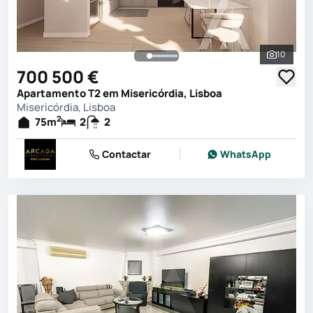
10
Ver toda
700 500 €
Apartamento T2 em Misericórdia, Lisboa
Misericórdia, Lisboa
2
75
m
2
2
Contactar
WhatsApp