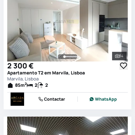
34
Ver toda
2 300 €
Apartamento T2 em Marvila, Lisboa
Marvila, Lisboa
2
85
m
2
2
Contactar
WhatsApp