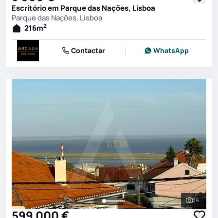
Escritório em Parque das Nações, Lisboa
Parque das Nações, Lisboa
2
216
m
Contactar
WhatsApp
34
Ver toda
599 000 €