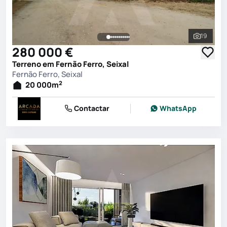
19
Ver toda
280 000 €
Terreno em Fernão Ferro, Seixal
Fernão Ferro, Seixal
2
20 000
m
Contactar
WhatsApp