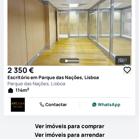
27
Ver toda
2 350 €
Escritório em Parque das Nações, Lisboa
Parque das Nações, Lisboa
2
114
m
Contactar
WhatsApp
Ver imóveis para comprar
Ver imóveis para arrendar