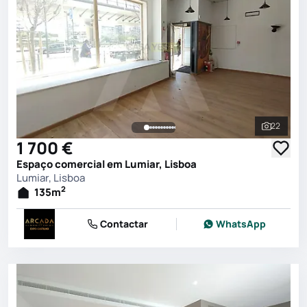
22
Ver toda
1 700 €
Espaço comercial em Lumiar, Lisboa
Lumiar, Lisboa
2
135
m
Contactar
WhatsApp