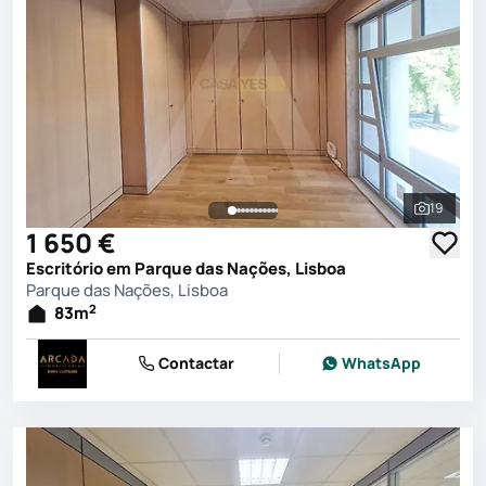
19
Ver toda
1 650 €
Escritório em Parque das Nações, Lisboa
Parque das Nações, Lisboa
2
83
m
Contactar
WhatsApp