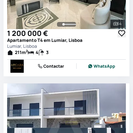
54
Ver toda
1 200 000 €
Apartamento T4 em Lumiar, Lisboa
Lumiar, Lisboa
2
211
m
4
3
Contactar
WhatsApp