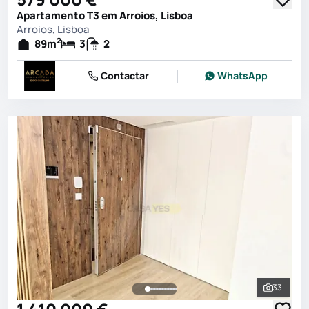
Apartamento T3 em Arroios, Lisboa
Arroios, Lisboa
2
89
m
3
2
Contactar
WhatsApp
33
Ver toda