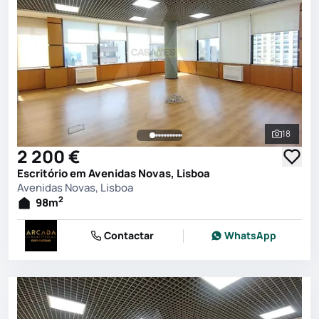
18
Ver toda
2 200 €
Escritório em Avenidas Novas, Lisboa
Avenidas Novas, Lisboa
2
98
m
Contactar
WhatsApp