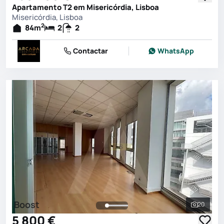
Apartamento T2 em Misericórdia, Lisboa
Misericórdia, Lisboa
2
84
m
2
2
Contactar
WhatsApp
Boost
20
Ver toda
5 800 €