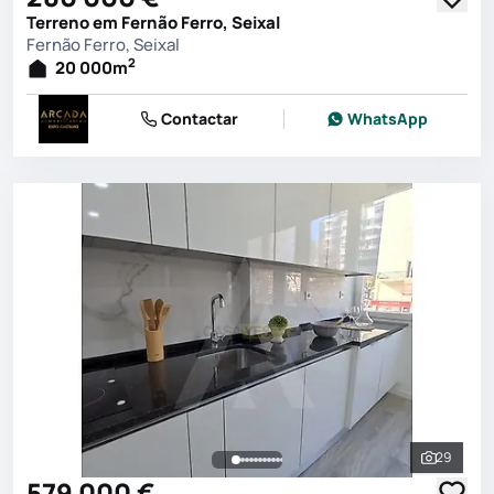
Terreno em Fernão Ferro, Seixal
Fernão Ferro, Seixal
2
20 000
m
Contactar
WhatsApp
29
Ver toda
579 000 €