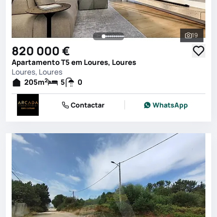
19
Ver toda
820 000 €
Apartamento T5 em Loures, Loures
Loures, Loures
2
205
m
5
0
Contactar
WhatsApp