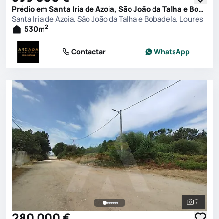
Prédio em Santa Iria de Azoia, São João da Talha e Bobadela, Loures
Santa Iria de Azoia, São João da Talha e Bobadela, Loures
2
530
m
Contactar
WhatsApp
7
Ver toda
280 000 €