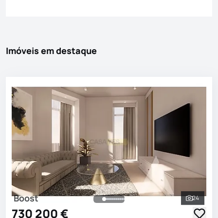
Imóveis em destaque
Boost
24
Ver toda
730 200 €