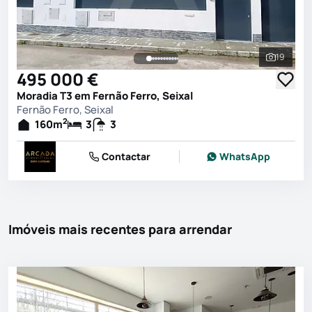
19
Ver toda
495 000 €
Moradia T3 em Fernão Ferro, Seixal
Fernão Ferro, Seixal
2
160
m
3
3
Contactar
WhatsApp
Imóveis mais recentes para arrendar