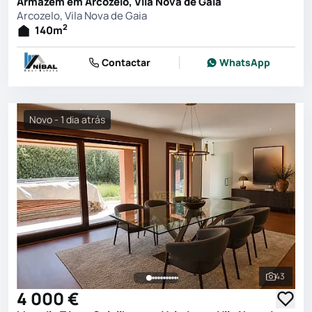
Armazem em Arcozelo, Vila Nova de Gaia
Arcozelo, Vila Nova de Gaia
2
140
m
Contactar
WhatsApp
Novo - 1 dia atrás
43
Ver toda
4 000 €