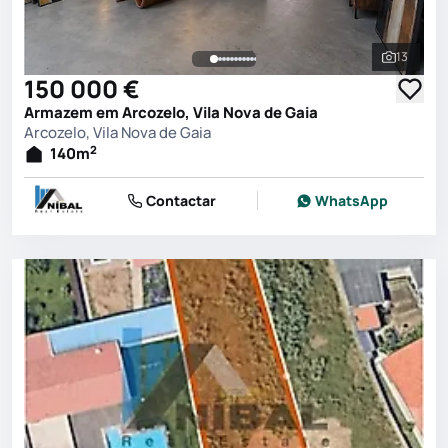
13
Ver toda
150 000 €
Armazem em Arcozelo, Vila Nova de Gaia
Arcozelo, Vila Nova de Gaia
2
140
m
Contactar
WhatsApp