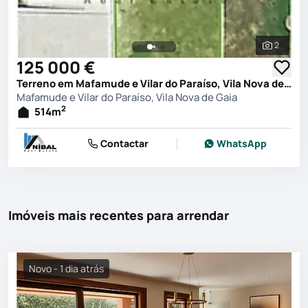
2
Ver toda
125 000 €
Terreno em Mafamude e Vilar do Paraíso, Vila Nova de Gaia
Mafamude e Vilar do Paraíso, Vila Nova de Gaia
2
514
m
Contactar
WhatsApp
Imóveis mais recentes para arrendar
Novo - 1 dia atrás