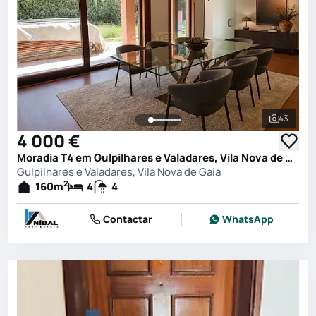
43
Ver toda
4 000 €
Moradia T4 em Gulpilhares e Valadares, Vila Nova de Gaia
Gulpilhares e Valadares, Vila Nova de Gaia
2
160
m
4
4
Contactar
WhatsApp