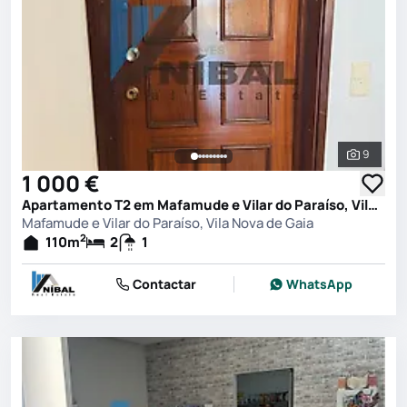
9
Ver toda
1 000 €
Apartamento T2 em Mafamude e Vilar do Paraíso, Vila Nova de Gaia
Mafamude e Vilar do Paraíso, Vila Nova de Gaia
2
110
m
2
1
Contactar
WhatsApp