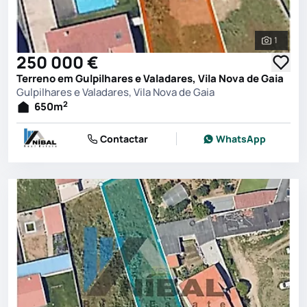
1
Ver toda
250 000 €
Terreno em Gulpilhares e Valadares, Vila Nova de Gaia
Gulpilhares e Valadares, Vila Nova de Gaia
2
650
m
Contactar
WhatsApp