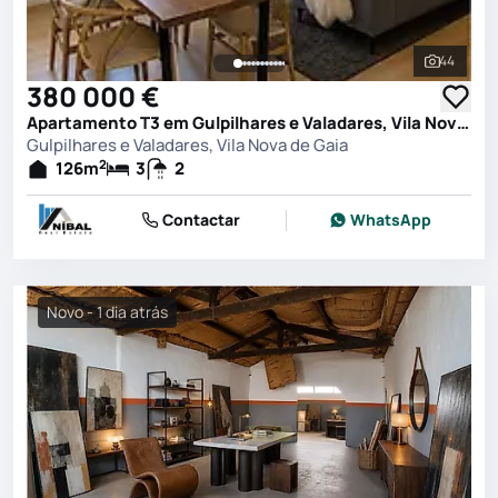
44
Ver toda
380 000 €
Apartamento T3 em Gulpilhares e Valadares, Vila Nova de Gaia
Gulpilhares e Valadares, Vila Nova de Gaia
2
126
m
3
2
Contactar
WhatsApp
Novo - 1 dia atrás