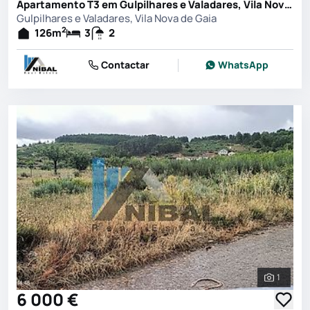
Apartamento T3 em Gulpilhares e Valadares, Vila Nova de Gaia
Gulpilhares e Valadares, Vila Nova de Gaia
2
126
m
3
2
Contactar
WhatsApp
1
Ver toda
6 000 €