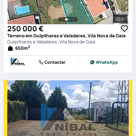
2
Ver toda
250 000 €
Terreno em Gulpilhares e Valadares, Vila Nova de Gaia
Gulpilhares e Valadares, Vila Nova de Gaia
2
650
m
Contactar
WhatsApp