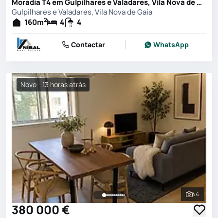
Moradia T4 em Gulpilhares e Valadares, Vila Nova de Gaia
Gulpilhares e Valadares, Vila Nova de Gaia
2
160
m
4
4
Contactar
WhatsApp
Novo - 13 horas atrás
44
Ver toda
380 000 €