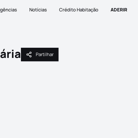
gências
Notícias
Crédito Habitação
ADERIR
iária
Partilhar
Partilhar