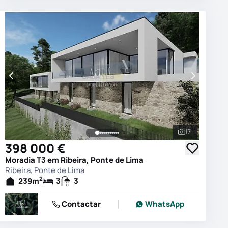
17
 as fotografias
Ver todas as
398 000 €
Moradia T3 em Ribeira, Ponte de Lima
Ribeira, Ponte de Lima
2
239
m
3
3
Contactar
WhatsApp