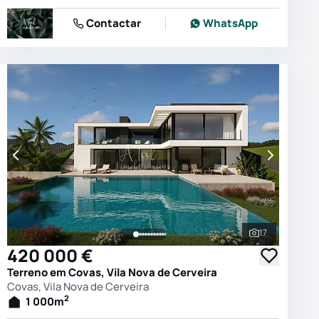
Contactar
WhatsApp
17
 as fotografias
Ver todas as
420 000 €
Terreno em Covas, Vila Nova de Cerveira
Covas, Vila Nova de Cerveira
2
1 000
m