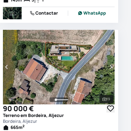
Contactar
WhatsApp
19
 as fotografias
Ver todas as
90 000 €
Terreno em Bordeira, Aljezur
Bordeira, Aljezur
2
665
m