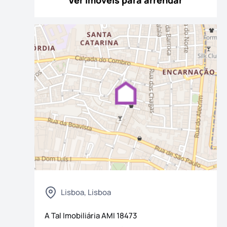
Ver imóveis para arrendar
 fotografias
Lisboa, Lisboa
A Tal Imobiliária
AMI
18473