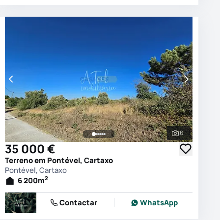
6
 as fotografias
Ver todas as
35 000 €
Terreno em Pontével, Cartaxo
Pontével, Cartaxo
2
6 200
m
Contactar
WhatsApp