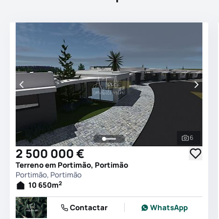
6
Ver todas
2 500 000 €
Terreno em Portimão, Portimão
Portimão, Portimão
2
10 650
m
Contactar
WhatsApp