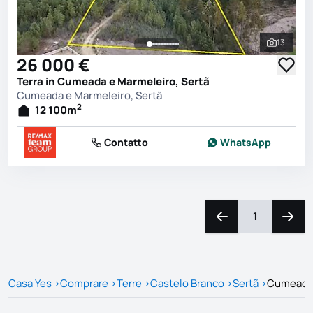
13
Vedi tutt
26 000 €
Terra in Cumeada e Marmeleiro, Sertã
Cumeada e Marmeleiro, Sertã
2
12 100
m
Contatto
WhatsApp
1
Naviga a sinistra
Navig
Casa Yes
>
Comprare
>
Terre
>
Castelo Branco
>
Sertã
>
Cumeada 