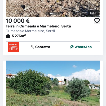
3
Vedi tutt
10 000 €
Terra in Cumeada e Marmeleiro, Sertã
Cumeada e Marmeleiro, Sertã
2
5 276
m
Contatto
WhatsApp