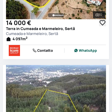
10
Vedi tutt
14 000 €
Terra in Cumeada e Marmeleiro, Sertã
Cumeada e Marmeleiro, Sertã
2
4 097
m
Contatto
WhatsApp