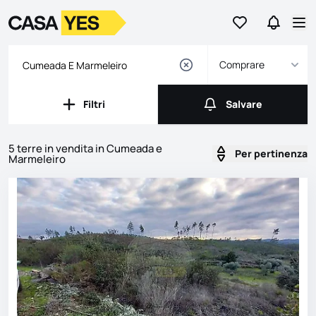
Vai ai preferiti
Vai a Ric
Logo
Vai alla homepage
Apr
Comprare
Filtri
Salvare
Filtri
Salvare
5 terre in vendita in Cumeada e
Per pertinenza
Marmeleiro
Annunci
Elenco delle inserzioni