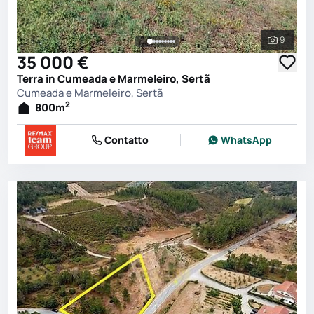
9
Vedi tutt
35 000 €
Terra in Cumeada e Marmeleiro, Sertã
Cumeada e Marmeleiro, Sertã
2
800
m
Contatto
WhatsApp