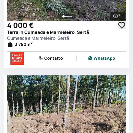
7
Vedi tutt
4 000 €
Terra in Cumeada e Marmeleiro, Sertã
Cumeada e Marmeleiro, Sertã
2
3 750
m
Contatto
WhatsApp