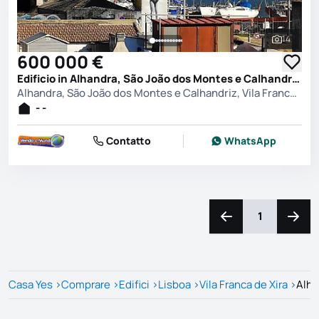
14
Vedi tutt
600 000 €
Edificio in Alhandra, São João dos Montes e Calhandriz, Vila Franca de Xira
Alhandra, São João dos Montes e Calhandriz, Vila Franca de Xira
- -
Contatto
WhatsApp
1
Naviga a sinistra
Navig
Casa Yes
>
Comprare
>
Edifici
>
Lisboa
>
Vila Franca de Xira
>
Alha