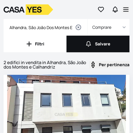
Vai ai preferiti
Vai a Ric
Logo
Vai alla homepage
Apr
Comprare
Filtri
Salvare
Filtri
Salvare
2 edifici in vendita in Alhandra, São João
Per pertinenza
dos Montes e Calhandriz
Annunci
Elenco delle inserzioni