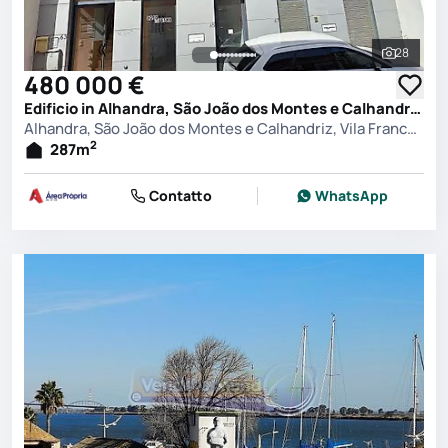
28
Vedi tutt
480 000 €
Edificio in Alhandra, São João dos Montes e Calhandriz, Vila Franca de Xira
Alhandra, São João dos Montes e Calhandriz, Vila Franca de Xira
2
287
m
Contatto
WhatsApp