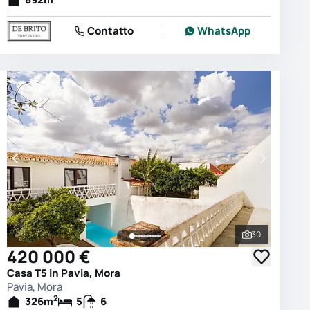
Contatto
WhatsApp
30
e le foto
Vedi tutte le
420 000 €
Casa T5 in Pavia, Mora
Pavia, Mora
2
326
m
5
6