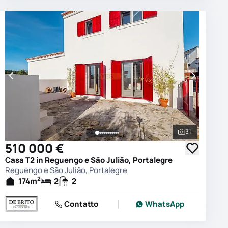
31
e le foto
Vedi tutte le
510 000 €
Casa T2 in Reguengo e São Julião, Portalegre
Reguengo e São Julião, Portalegre
2
174
m
2
2
Contatto
WhatsApp