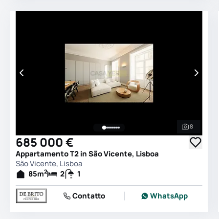
8
Vedi tutt
685 000 €
Appartamento T2 in São Vicente, Lisboa
São Vicente, Lisboa
2
85
m
2
1
Contatto
WhatsApp