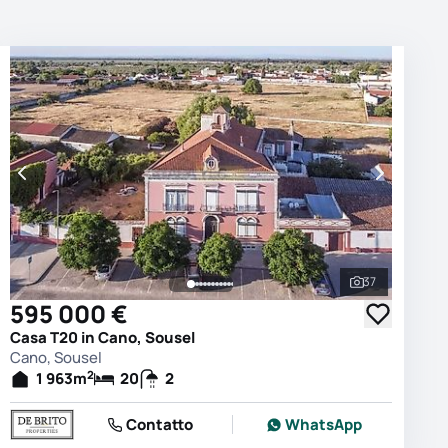
37
e le foto
Vedi tutte le
595 000 €
Casa T20 in Cano, Sousel
Cano, Sousel
2
1 963
m
20
2
Contatto
WhatsApp