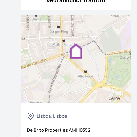
Vedi annunci in affitto
 foto
Lisboa, Lisboa
De Brito Properties
AMI
10352