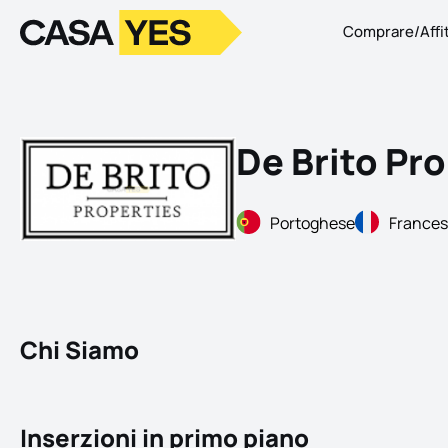
Comprare/Affi
Logo
Vai alla homepage
De Brito Pr
Portoghese
France
Chi Siamo
Inserzioni in primo piano