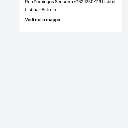
Rua Domingos Sequeira n°62 1350-119 Lisboa
Lisboa
-
Estrela
Vedi nella mappa
 foto