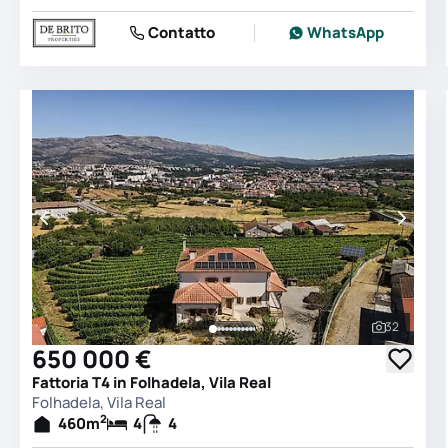
Contatto
WhatsApp
32
Vedi tutt
650 000 €
Fattoria T4 in Folhadela, Vila Real
Folhadela, Vila Real
2
460
m
4
4