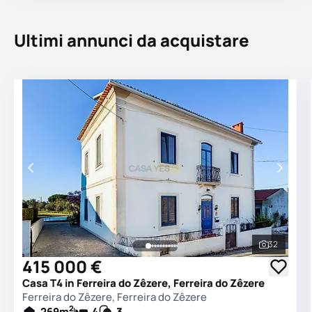
Ultimi annunci da acquistare
32
Vedi tutt
415 000 €
Casa T4 in Ferreira do Zêzere, Ferreira do Zêzere
Ferreira do Zêzere, Ferreira do Zêzere
2
269
m
4
3