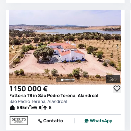
28
Vedi tutt
1 150 000 €
Fattoria T8 in São Pedro Terena, Alandroal
São Pedro Terena, Alandroal
2
595
m
8
8
Contatto
WhatsApp