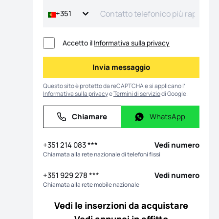
+351
Accetto il
Informativa sulla privacy
Invia messaggio
Invia messaggio
Questo sito è protetto da reCAPTCHA e si applicano l’
Informativa sulla privacy
e
Termini di servizio
di Google.
Chiamare
WhatsApp
Chiamare
WhatsApp
 foto
+351 214 083 ***
Vedi numero
Chiamata alla rete nazionale di telefoni fissi
+351 929 278 ***
Vedi numero
Chiamata alla rete mobile nazionale
Vedi le inserzioni da acquistare