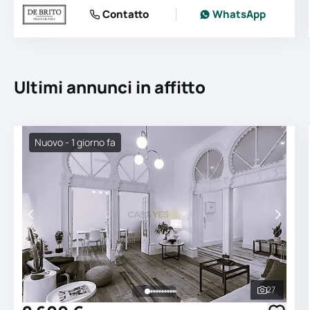
Contatto
WhatsApp
Ultimi annunci in affitto
Nuovo - 1 giorno fa
27
Vedi tutt