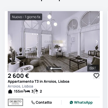
Nuovo - 1 giorno fa
27
Vedi tutt
2 600 €
Appartamento T3 in Arroios, Lisboa
Arroios, Lisboa
2
155
m
3
2
Contatto
WhatsApp