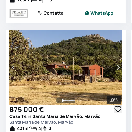
Contatto
WhatsApp
36
Vedi tutt
875 000 €
Casa T4 in Santa Maria de Marvão, Marvão
Santa Maria de Marvão, Marvão
2
431
m
4
3