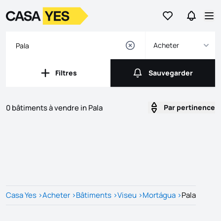
Aller aux favori
Aller da
Logo
Aller à la page d’accueil
Ouv
Acheter
Filtres
Sauvegarder
Filtres
Sauvegarder
0 bâtiments à vendre in Pala
Par pertinence
Listes
Liste des annonces
Casa Yes
>
Acheter
>
Bâtiments
>
Viseu
>
Mortágua
>
Pala