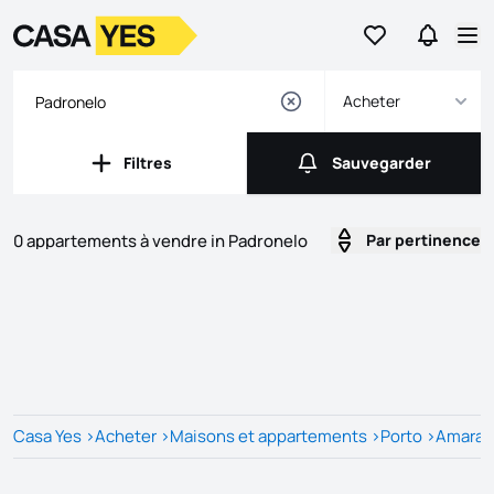
Aller aux favori
Aller da
Logo
Aller à la page d’accueil
Ouv
Acheter
Filtres
Sauvegarder
Filtres
Sauvegarder
0 appartements à vendre in Padronelo
Par pertinence
Listes
Liste des annonces
Casa Yes
>
Acheter
>
Maisons et appartements
>
Porto
>
Amaran