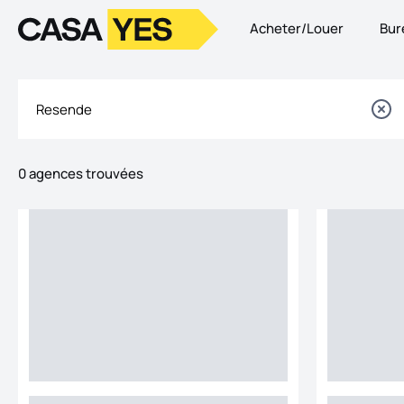
Acheter/Louer
Bur
Logo
Aller à la page d’accueil
0 agences trouvées
Listes
Liste des bureaux