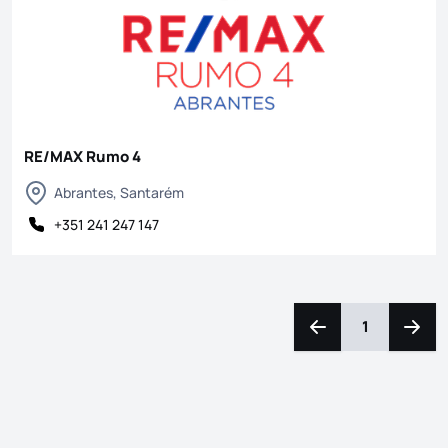
RE/MAX Rumo 4
Abrantes, Santarém
+351 241 247 147
1
Naviguer vers la ga
Navigu