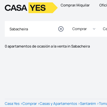
Comprar/Alquilar
Ofic
Logotipo
Ir a la página de inicio
Comprar
Ca
0 apartamentos de ocasión a la venta in Sabacheira
Listados
Lista de listados
Casa Yes
>
Comprar
>
Casas y Apartamentos
>
Santarém
>
Tom