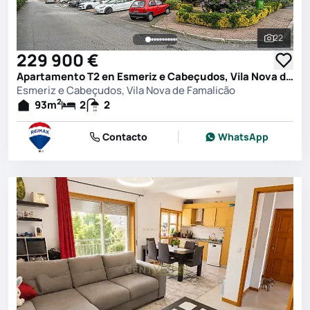
22
Ver toda
229 900 €
Apartamento T2 en Esmeriz e Cabeçudos, Vila Nova de Famalicão
Esmeriz e Cabeçudos, Vila Nova de Famalicão
2
93
m
2
2
Contacto
WhatsApp