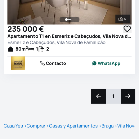
4
Ver toda
235 000 €
Apartamento T1 en Esmeriz e Cabeçudos, Vila Nova de Famalicão
Esmeriz e Cabeçudos, Vila Nova de Famalicão
2
80
m
1
2
Contacto
WhatsApp
1
Navega a la izquierd
Naveg
Casa Yes
>
Comprar
>
Casas y Apartamentos
>
Braga
>
Vila Nova