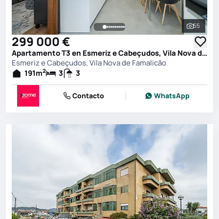
55
Ver toda
299 000 €
Apartamento T3 en Esmeriz e Cabeçudos, Vila Nova de Famalicão
Esmeriz e Cabeçudos, Vila Nova de Famalicão
2
191
m
3
3
Contacto
WhatsApp