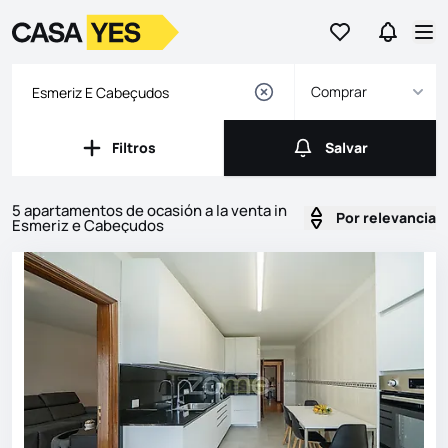
Ir a favoritos
Ir a bús
Logotipo
Ir a la página de inicio
Abr
Comprar
Filtros
Salvar
Filtros
Salvar
5 apartamentos de ocasión a la venta in
Por relevancia
Esmeriz e Cabeçudos
Listados
Lista de listados