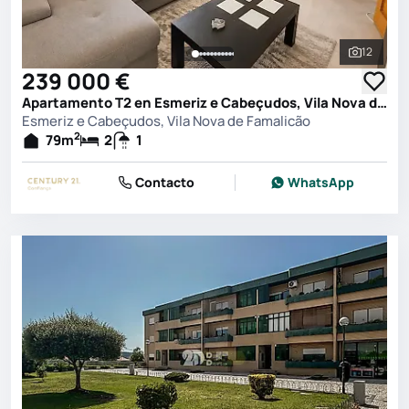
12
Ver toda
239 000 €
Apartamento T2 en Esmeriz e Cabeçudos, Vila Nova de Famalicão
Esmeriz e Cabeçudos, Vila Nova de Famalicão
2
79
m
2
1
Contacto
WhatsApp