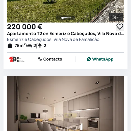
7
Ver toda
220 000 €
Apartamento T2 en Esmeriz e Cabeçudos, Vila Nova de Famalicão
Esmeriz e Cabeçudos, Vila Nova de Famalicão
2
75
m
2
2
Contacto
WhatsApp