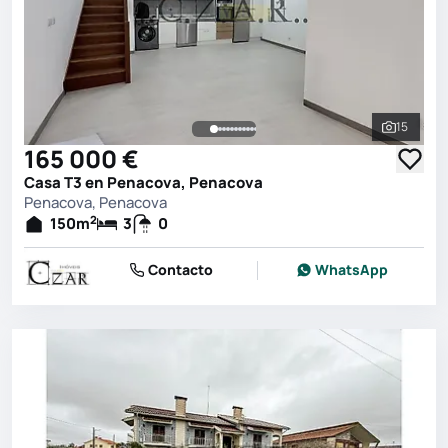
15
Ver toda
165 000 €
Casa T3 en Penacova, Penacova
Penacova, Penacova
2
150
m
3
0
Contacto
WhatsApp