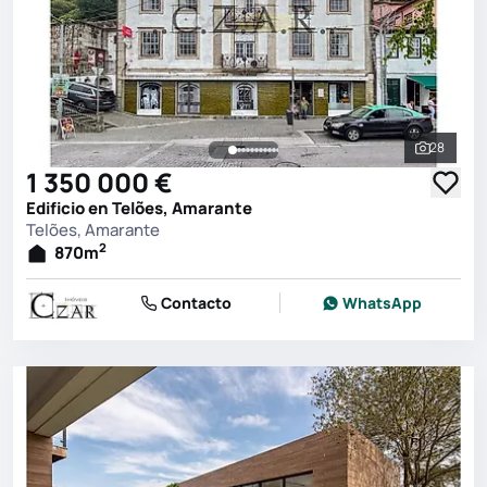
28
Ver toda
1 350 000 €
Edificio en Telões, Amarante
Telões, Amarante
2
870
m
Contacto
WhatsApp