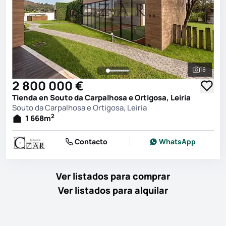
18
Ver toda
2 800 000 €
Tienda en Souto da Carpalhosa e Ortigosa, Leiria
Souto da Carpalhosa e Ortigosa, Leiria
2
1 668
m
Contacto
WhatsApp
Ver listados para comprar
Ver listados para alquilar