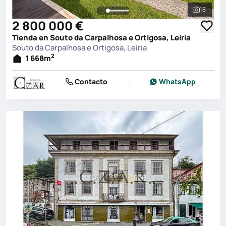
18
Ver toda
2 800 000 €
Tienda en Souto da Carpalhosa e Ortigosa, Leiria
Souto da Carpalhosa e Ortigosa, Leiria
2
1 668
m
Contacto
WhatsApp