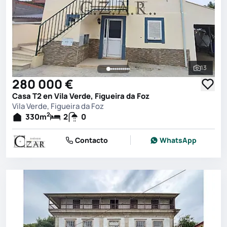
13
Ver toda
280 000 €
Casa T2 en Vila Verde, Figueira da Foz
Vila Verde, Figueira da Foz
2
330
m
2
0
Contacto
WhatsApp