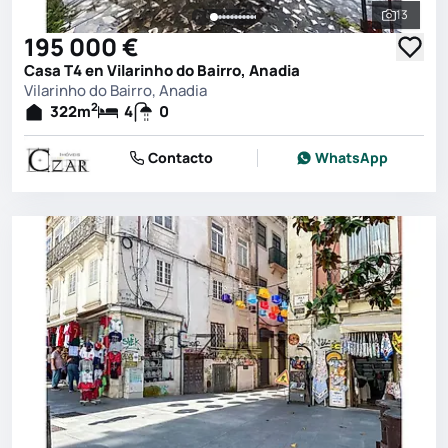
13
Ver toda
195 000 €
Casa T4 en Vilarinho do Bairro, Anadia
Vilarinho do Bairro, Anadia
2
322
m
4
0
Contacto
WhatsApp