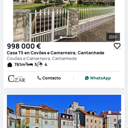
50
Ver toda
998 000 €
Casa T5 en Covões e Camarneira, Cantanhede
Covões e Camarneira, Cantanhede
2
761
m
5
4
Contacto
WhatsApp