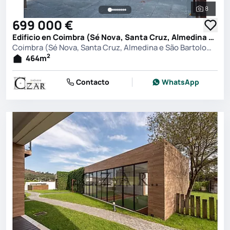
8
Ver toda
699 000 €
Edificio en Coimbra (Sé Nova, Santa Cruz, Almedina e São Bartolomeu), Coimbra
Coimbra (Sé Nova, Santa Cruz, Almedina e São Bartolomeu), Coimbra
2
464
m
Contacto
WhatsApp