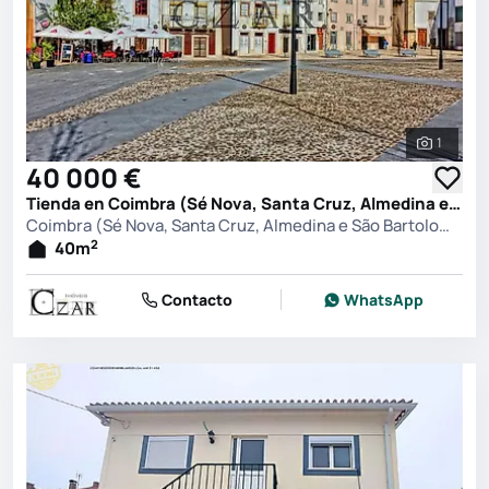
1
Ver toda
40 000 €
Tienda en Coimbra (Sé Nova, Santa Cruz, Almedina e São Bartolomeu), Coimbra
Coimbra (Sé Nova, Santa Cruz, Almedina e São Bartolomeu), Coimbra
2
40
m
Contacto
WhatsApp