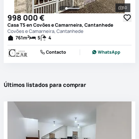
50
Ver toda
998 000 €
Casa T5 en Covões e Camarneira, Cantanhede
Covões e Camarneira, Cantanhede
2
761
m
5
4
Contacto
WhatsApp
Últimos listados para comprar