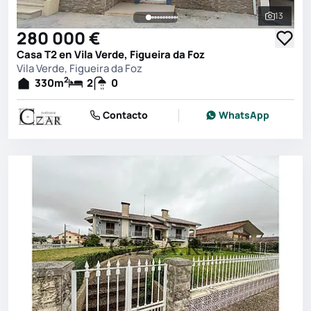
13
Ver toda
280 000 €
Casa T2 en Vila Verde, Figueira da Foz
Vila Verde, Figueira da Foz
2
330
m
2
0
Contacto
WhatsApp