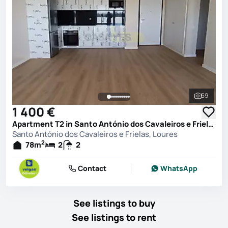
59
See all 
1 400 €
Apartment T2 in Santo António dos Cavaleiros e Frielas, Loures
Santo António dos Cavaleiros e Frielas, Loures
2
78
m
2
2
Contact
WhatsApp
See listings to buy
See listings to rent