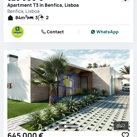
Apartment T3 in Benfica, Lisboa
Benfica, Lisboa
2
84
m
3
2
Contact
WhatsApp
22
See all 
645 000 €