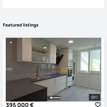
Featured listings
32
See all 
395 000 €