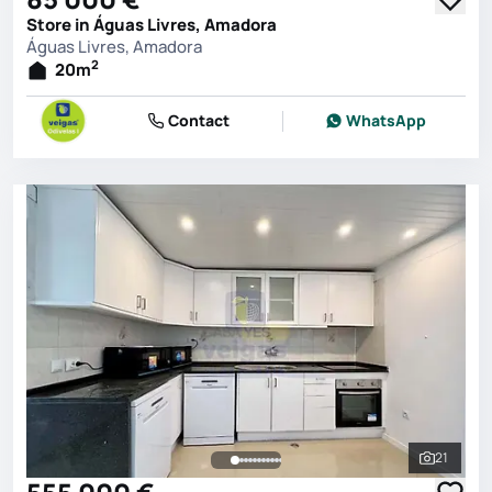
Store in Águas Livres, Amadora
Águas Livres, Amadora
2
20
m
Contact
WhatsApp
21
See all 