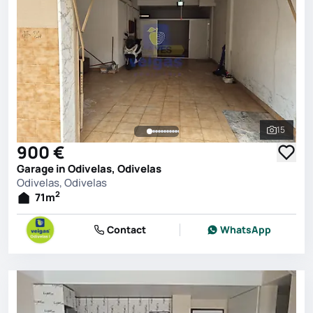
15
See all 
900 €
Garage in Odivelas, Odivelas
Odivelas, Odivelas
2
71
m
Contact
WhatsApp