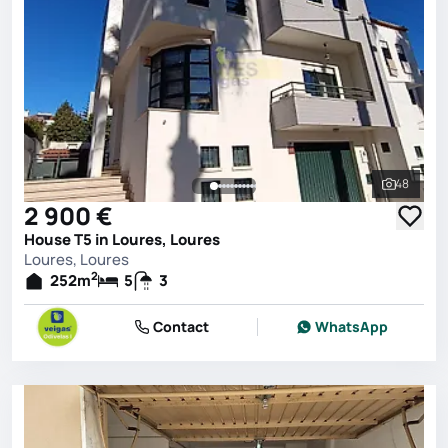
48
See all 
2 900 €
House T5 in Loures, Loures
Loures, Loures
2
252
m
5
3
Contact
WhatsApp