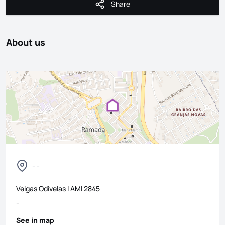
Share
Share
About us
- -
Veigas Odivelas I
AMI
2845
-
See in map