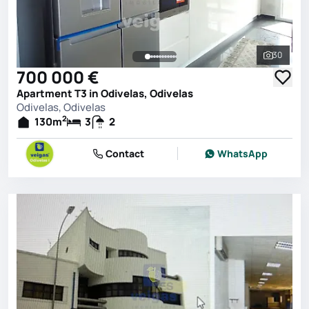
30
See all 
700 000 €
Apartment T3 in Odivelas, Odivelas
Odivelas, Odivelas
2
130
m
3
2
Contact
WhatsApp