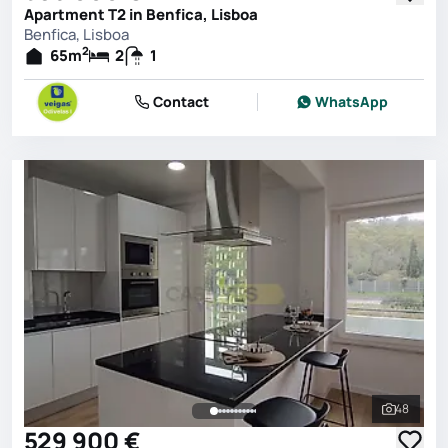
Apartment T2 in Benfica, Lisboa
Benfica, Lisboa
2
65
m
2
1
Contact
WhatsApp
48
See all 
529 900 €