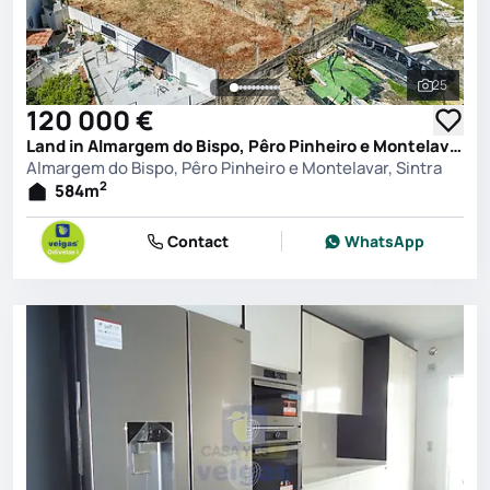
25
See all 
120 000 €
Land in Almargem do Bispo, Pêro Pinheiro e Montelavar, Sintra
Almargem do Bispo, Pêro Pinheiro e Montelavar, Sintra
2
584
m
Contact
WhatsApp