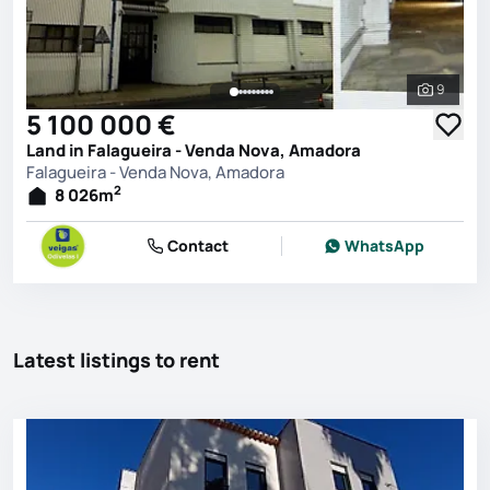
9
See all 
5 100 000 €
Land in Falagueira - Venda Nova, Amadora
Falagueira - Venda Nova, Amadora
2
8 026
m
Contact
WhatsApp
Latest listings to rent