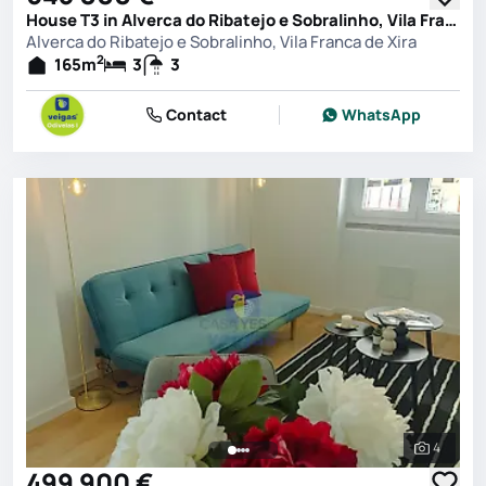
House T3 in Alverca do Ribatejo e Sobralinho, Vila Franca de Xira
Alverca do Ribatejo e Sobralinho, Vila Franca de Xira
2
165
m
3
3
Contact
WhatsApp
4
See all 
499 900 €