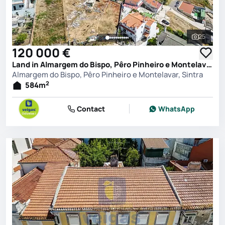
25
See all 
120 000 €
Land in Almargem do Bispo, Pêro Pinheiro e Montelavar, Sintra
Almargem do Bispo, Pêro Pinheiro e Montelavar, Sintra
2
584
m
Contact
WhatsApp