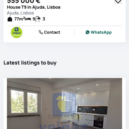
555 000 €
House T9 in Ajuda, Lisboa
Ajuda, Lisboa
2
77
m
9
3
Contact
WhatsApp
Latest listings to buy