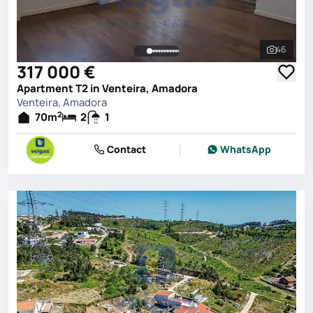
46
See all 
317 000 €
Apartment T2 in Venteira, Amadora
Venteira, Amadora
2
70
m
2
1
Contact
WhatsApp