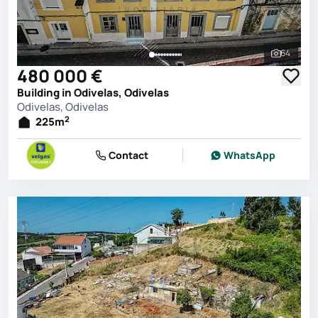
64
See all 
480 000 €
Building in Odivelas, Odivelas
Odivelas, Odivelas
2
225
m
Contact
WhatsApp