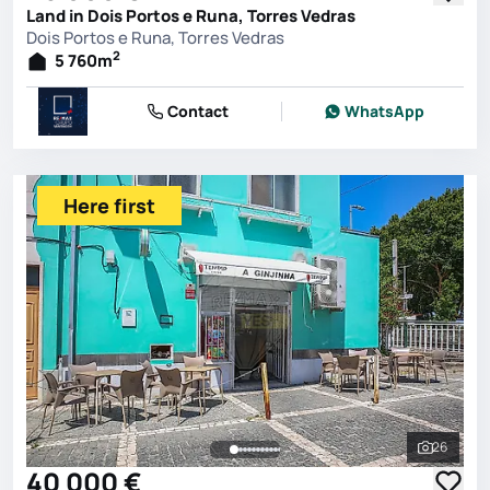
Land in Dois Portos e Runa, Torres Vedras
Dois Portos e Runa, Torres Vedras
2
5 760
m
Contact
WhatsApp
Here first
26
See all 
40 000 €