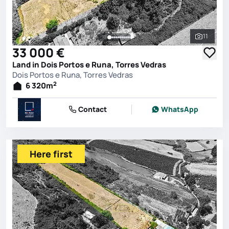
11
See all 
33 000 €
Land in Dois Portos e Runa, Torres Vedras
Dois Portos e Runa, Torres Vedras
2
6 320
m
Contact
WhatsApp
Here first