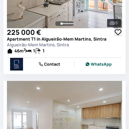
23
See all 
225 000 €
Apartment T1 in Algueirão-Mem Martins, Sintra
Algueirão-Mem Martins, Sintra
2
46
m
1
1
Contact
WhatsApp