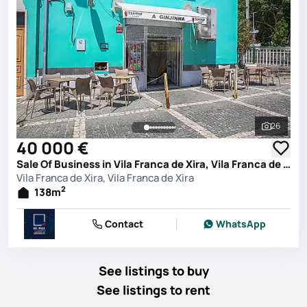
26
See all 
40 000 €
Sale Of Business in Vila Franca de Xira, Vila Franca de Xira
Vila Franca de Xira, Vila Franca de Xira
2
138
m
Contact
WhatsApp
See listings to buy
See listings to rent