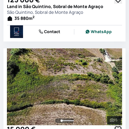
Land in São Quintino, Sobral de Monte Agraço
São Quintino, Sobral de Monte Agraço
2
35 880
m
Contact
WhatsApp
15
See all 