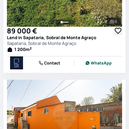
6
See all 
89 000 €
Land in Sapataria, Sobral de Monte Agraço
Sapataria, Sobral de Monte Agraço
2
1 200
m
Contact
WhatsApp