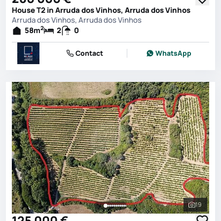
House T2 in Arruda dos Vinhos, Arruda dos Vinhos
Arruda dos Vinhos, Arruda dos Vinhos
2
58
m
2
0
Contact
WhatsApp
19
See all 
125 000 €