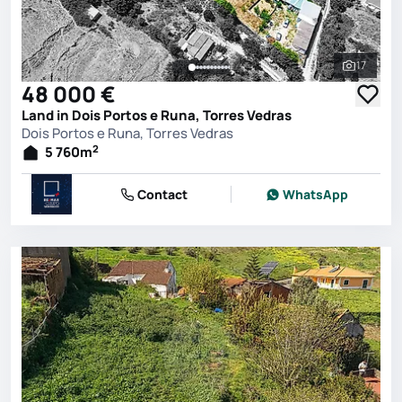
17
See all 
48 000 €
Land in Dois Portos e Runa, Torres Vedras
Dois Portos e Runa, Torres Vedras
2
5 760
m
Contact
WhatsApp