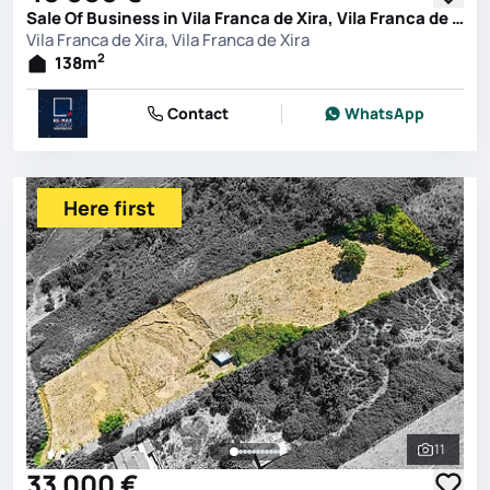
Sale Of Business in Vila Franca de Xira, Vila Franca de Xira
Vila Franca de Xira, Vila Franca de Xira
2
138
m
Contact
WhatsApp
Here first
11
See all 
33 000 €