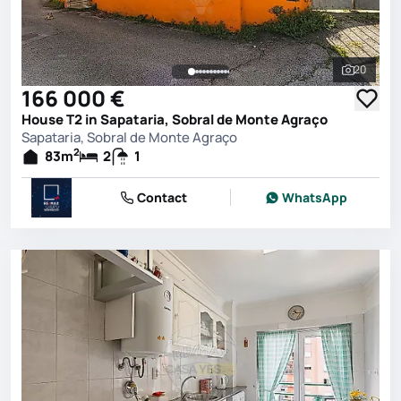
20
See all 
166 000 €
House T2 in Sapataria, Sobral de Monte Agraço
Sapataria, Sobral de Monte Agraço
2
83
m
2
1
Contact
WhatsApp