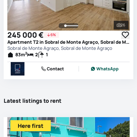
26
See all 
245 000 €
6%
Apartment T2 in Sobral de Monte Agraço, Sobral de Monte Agraço
Sobral de Monte Agraço, Sobral de Monte Agraço
2
83
m
2
1
Contact
WhatsApp
Latest listings to rent
Here first