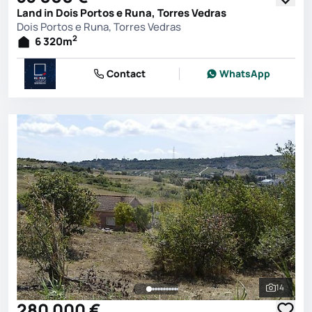
Land in Dois Portos e Runa, Torres Vedras
Dois Portos e Runa, Torres Vedras
2
6 320
m
Contact
WhatsApp
14
See all 
280 000 €