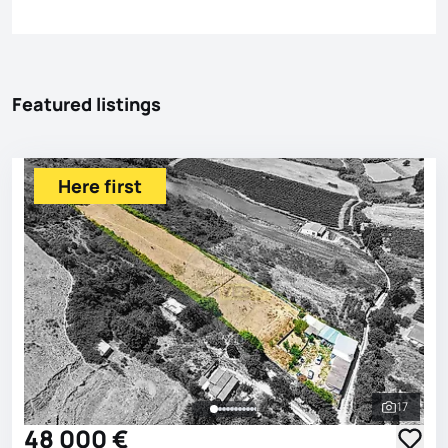
Featured listings
Here first
17
See all 
48 000 €