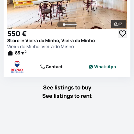
12
See all 
550 €
Store in Vieira do Minho, Vieira do Minho
Vieira do Minho, Vieira do Minho
2
85
m
Contact
WhatsApp
See listings to buy
See listings to rent