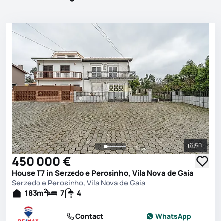
50
See all 
450 000 €
House T7 in Serzedo e Perosinho, Vila Nova de Gaia
Serzedo e Perosinho, Vila Nova de Gaia
2
183
m
7
4
Contact
WhatsApp