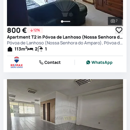
7
See all 
800 €
12%
Apartment T2 in Póvoa de Lanhoso (Nossa Senhora do Amparo), Póvoa de Lanhoso
Póvoa de Lanhoso (Nossa Senhora do Amparo), Póvoa de Lanhoso
2
113
m
2
1
Contact
WhatsApp