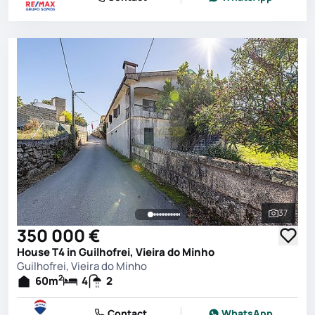
37
See all 
350 000 €
House T4 in Guilhofrei, Vieira do Minho
Guilhofrei, Vieira do Minho
2
60
m
4
2
Contact
WhatsApp