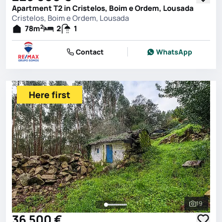
Apartment T2 in Cristelos, Boim e Ordem, Lousada
Cristelos, Boim e Ordem, Lousada
2
78
m
2
1
Contact
WhatsApp
Here first
19
See all 
36 500 €