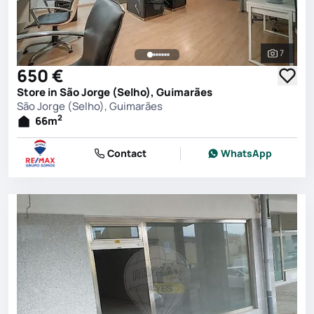
7
See all 
650 €
Store in São Jorge (Selho), Guimarães
São Jorge (Selho), Guimarães
2
66
m
Contact
WhatsApp