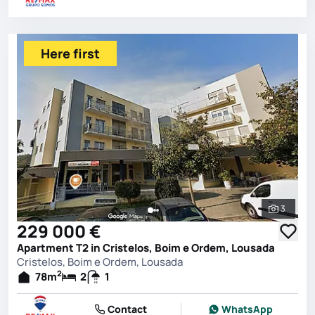
Here first
3
See all 
229 000 €
Apartment T2 in Cristelos, Boim e Ordem, Lousada
Cristelos, Boim e Ordem, Lousada
2
78
m
2
1
Contact
WhatsApp