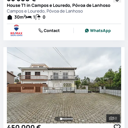
House T1 in Campos e Louredo, Póvoa de Lanhoso
Campos e Louredo, Póvoa de Lanhoso
2
30
m
1
0
Contact
WhatsApp
50
See all 
450 000 €