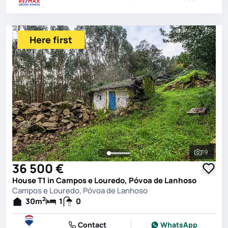
Here first
19
See all 
36 500 €
House T1 in Campos e Louredo, Póvoa de Lanhoso
Campos e Louredo, Póvoa de Lanhoso
2
30
m
1
0
Contact
WhatsApp