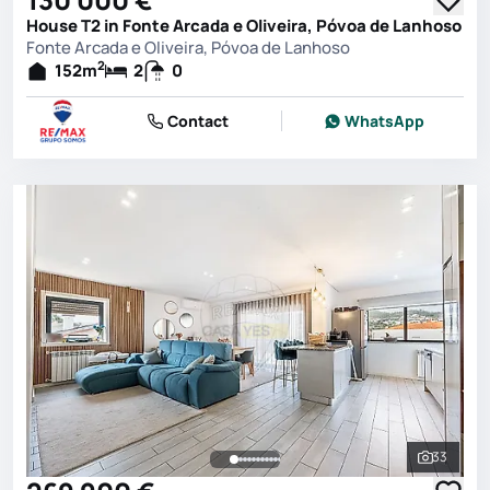
House T2 in Fonte Arcada e Oliveira, Póvoa de Lanhoso
Fonte Arcada e Oliveira, Póvoa de Lanhoso
2
152
m
2
0
Contact
WhatsApp
33
See all 