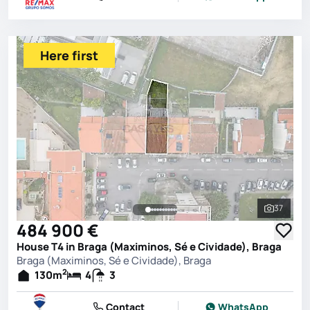
Here first
37
See all 
484 900 €
House T4 in Braga (Maximinos, Sé e Cividade), Braga
Braga (Maximinos, Sé e Cividade), Braga
2
130
m
4
3
Contact
WhatsApp