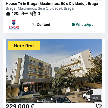
House T4 in Braga (Maximinos, Sé e Cividade), Braga
Braga (Maximinos, Sé e Cividade), Braga
2
130
m
4
3
Contact
WhatsApp
Here first
3
See all 
229 000 €