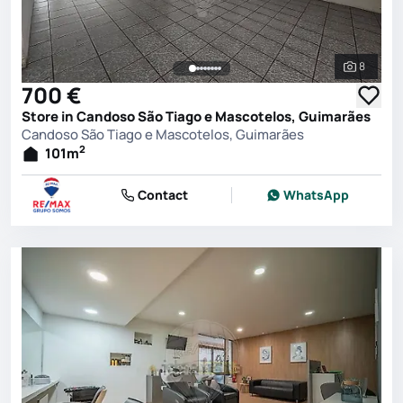
8
See all 
700 €
Store in Candoso São Tiago e Mascotelos, Guimarães
Candoso São Tiago e Mascotelos, Guimarães
2
101
m
Contact
WhatsApp