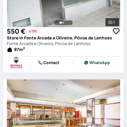
3
See all 
550 €
9%
Store in Fonte Arcada e Oliveira, Póvoa de Lanhoso
Fonte Arcada e Oliveira, Póvoa de Lanhoso
2
87
m
Contact
WhatsApp