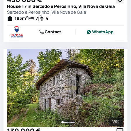
House T7 in Serzedo e Perosinho, Vila Nova de Gaia
Serzedo e Perosinho, Vila Nova de Gaia
2
183
m
7
4
Contact
WhatsApp
19
See all 
130 000 €