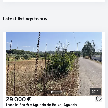
Latest listings to buy
14
See all 
29 000 €
Land in Barrô e Aguada de Baixo, Águeda