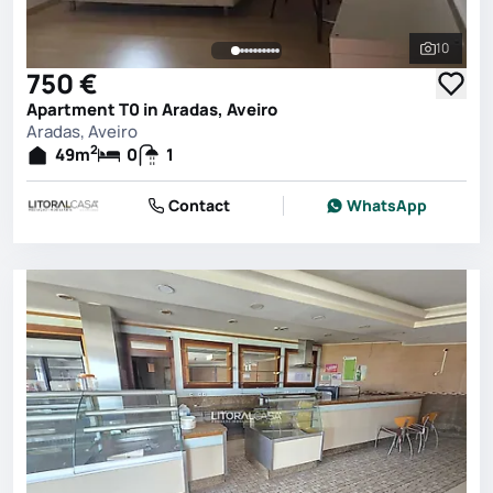
10
See all 
750 €
Apartment T0 in Aradas, Aveiro
Aradas, Aveiro
2
49
m
0
1
Contact
WhatsApp