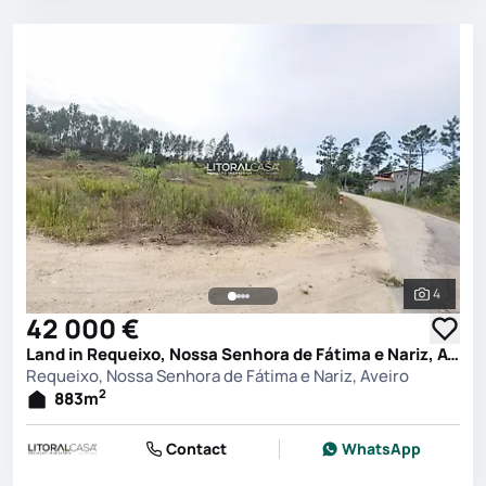
4
See all 
42 000 €
Land in Requeixo, Nossa Senhora de Fátima e Nariz, Aveiro
Requeixo, Nossa Senhora de Fátima e Nariz, Aveiro
2
883
m
Contact
WhatsApp