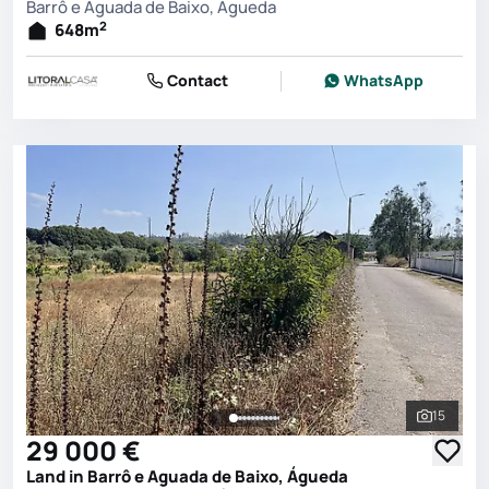
Barrô e Aguada de Baixo, Águeda
2
648
m
Contact
WhatsApp
15
See all 
29 000 €
Land in Barrô e Aguada de Baixo, Águeda