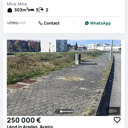
Mira, Mira
2
303
m
3
2
Contact
WhatsApp
14
See all 
250 000 €
Land in Aradas, Aveiro