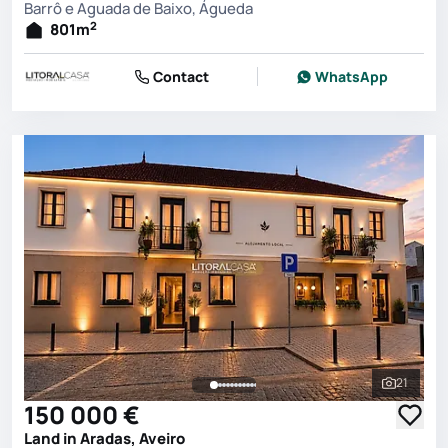
Barrô e Aguada de Baixo, Águeda
2
801
m
Contact
WhatsApp
21
See all 
150 000 €
Land in Aradas, Aveiro