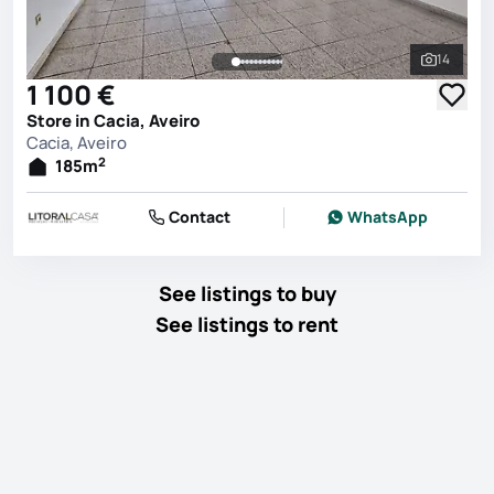
14
See all 
1 100 €
Store in Cacia, Aveiro
Cacia, Aveiro
2
185
m
Contact
WhatsApp
See listings to buy
See listings to rent