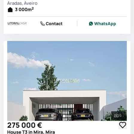
Aradas, Aveiro
2
3 000
m
Contact
WhatsApp
6
See all 
275 000 €
House T3 in Mira, Mira