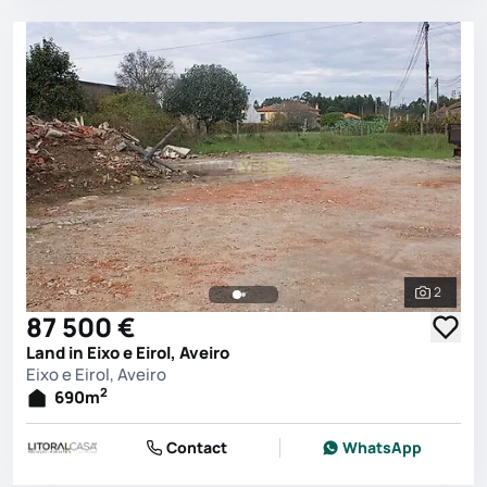
2
See all 
87 500 €
Land in Eixo e Eirol, Aveiro
Eixo e Eirol, Aveiro
2
690
m
Contact
WhatsApp