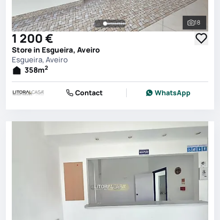
18
See all 
1 200 €
Store in Esgueira, Aveiro
Esgueira, Aveiro
2
358
m
Contact
WhatsApp