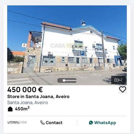
42
See all 
450 000 €
Store in Santa Joana, Aveiro
Santa Joana, Aveiro
2
450
m
Contact
WhatsApp