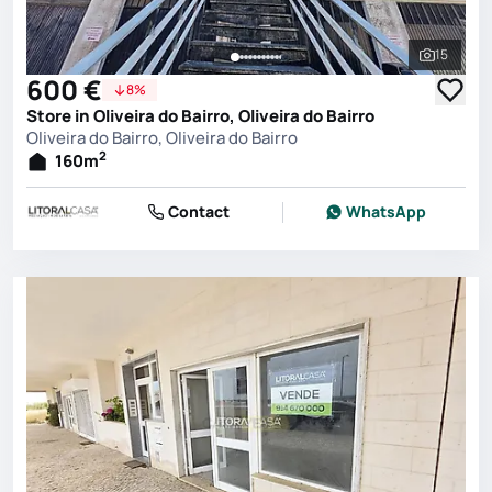
15
See all 
600 €
8%
Store in Oliveira do Bairro, Oliveira do Bairro
Oliveira do Bairro, Oliveira do Bairro
2
160
m
Contact
WhatsApp