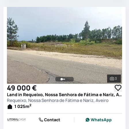
3
See all 
49 000 €
Land in Requeixo, Nossa Senhora de Fátima e Nariz, Aveiro
Requeixo, Nossa Senhora de Fátima e Nariz, Aveiro
2
1 025
m
Contact
WhatsApp