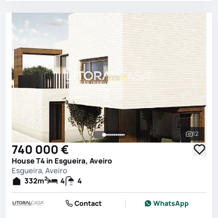
12
See all 
740 000 €
House T4 in Esgueira, Aveiro
Esgueira, Aveiro
2
332
m
4
4
Contact
WhatsApp