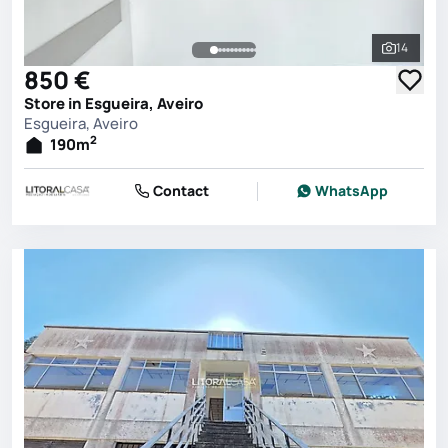
14
See all 
850 €
Store in Esgueira, Aveiro
Esgueira, Aveiro
2
190
m
Contact
WhatsApp