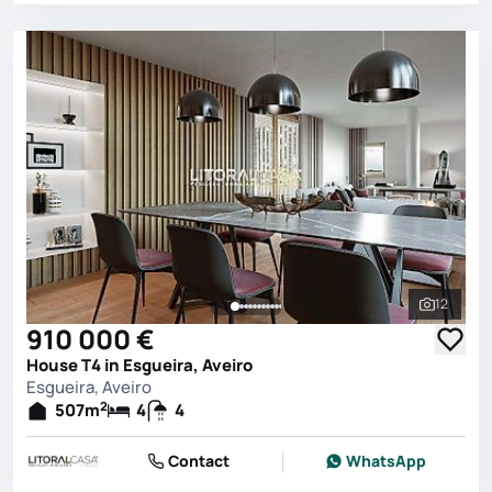
12
See all 
910 000 €
House T4 in Esgueira, Aveiro
Esgueira, Aveiro
2
507
m
4
4
Contact
WhatsApp