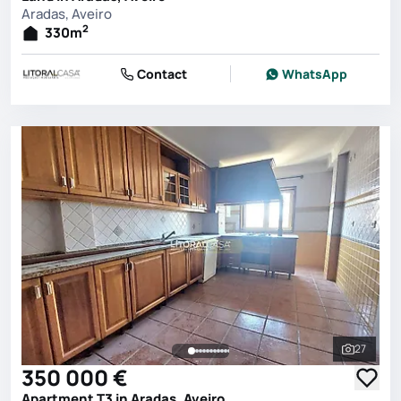
Aradas, Aveiro
2
330
m
Contact
WhatsApp
27
See all 
350 000 €
Apartment T3 in Aradas, Aveiro