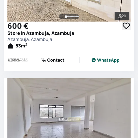
20
See all 
600 €
Store in Azambuja, Azambuja
Azambuja, Azambuja
2
83
m
Contact
WhatsApp