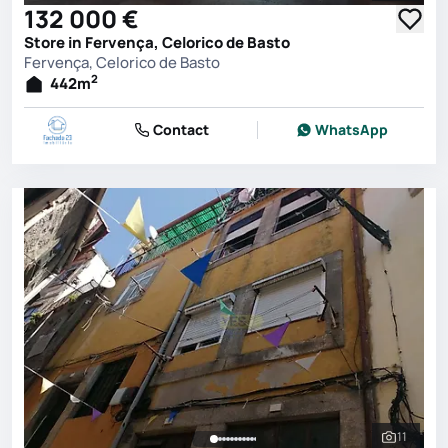
132 000 €
Store in Fervença, Celorico de Basto
Fervença, Celorico de Basto
2
442
m
Contact
WhatsApp
11
See all 