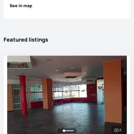
See in map
Featured listings
8
See all 