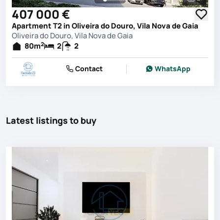
See all 
407 000 €
Apartment T2 in Oliveira do Douro, Vila Nova de Gaia
Oliveira do Douro, Vila Nova de Gaia
2
80
m
2
2
Contact
WhatsApp
Latest listings to buy