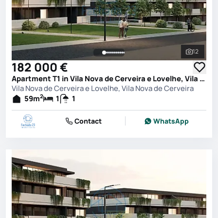
12
See all 
182 000 €
Apartment T1 in Vila Nova de Cerveira e Lovelhe, Vila Nova de Cerveira
Vila Nova de Cerveira e Lovelhe, Vila Nova de Cerveira
2
59
m
1
1
Contact
WhatsApp