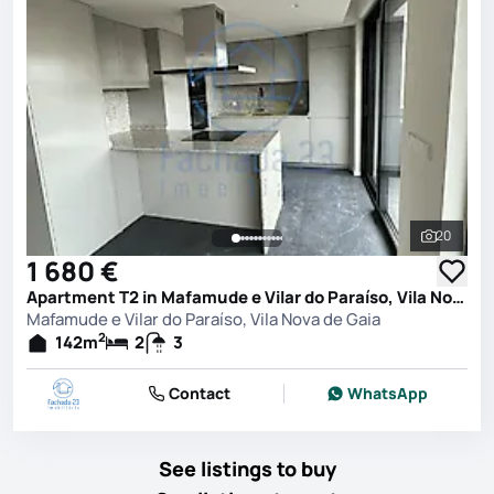
20
See all 
1 680 €
Apartment T2 in Mafamude e Vilar do Paraíso, Vila Nova de Gaia
Mafamude e Vilar do Paraíso, Vila Nova de Gaia
2
142
m
2
3
Contact
WhatsApp
See listings to buy