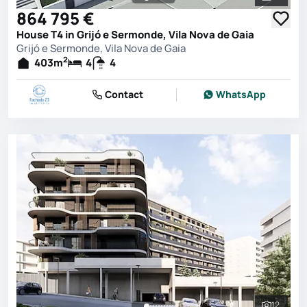
See all 
864 795 €
House T4 in Grijó e Sermonde, Vila Nova de Gaia
Grijó e Sermonde, Vila Nova de Gaia
2
403
m
4
4
Contact
WhatsApp
12