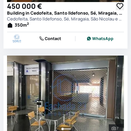
450 000 €
Building in Cedofeita, Santo Ildefonso, Sé, Miragaia, São Nicolau e Vitória, Porto
Cedofeita, Santo Ildefonso, Sé, Miragaia, São Nicolau e Vitória, Porto
2
350
m
Contact
WhatsApp
7
See all 