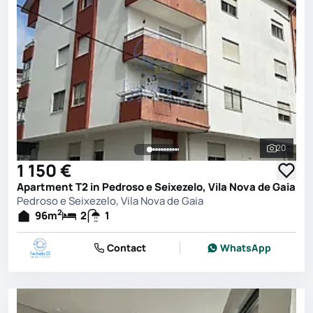
20
See all 
1 150 €
Apartment T2 in Pedroso e Seixezelo, Vila Nova de Gaia
Pedroso e Seixezelo, Vila Nova de Gaia
2
96
m
2
1
Contact
WhatsApp