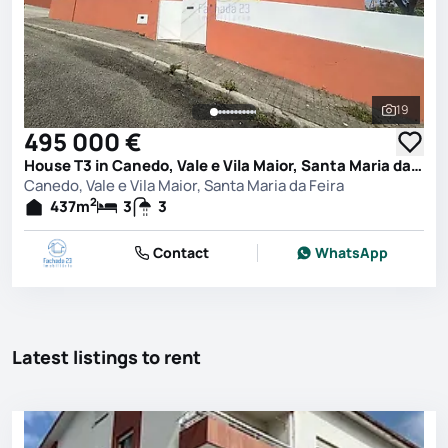
19
See all 
495 000 €
House T3 in Canedo, Vale e Vila Maior, Santa Maria da Feira
Canedo, Vale e Vila Maior, Santa Maria da Feira
2
437
m
3
3
Contact
WhatsApp
Latest listings to rent