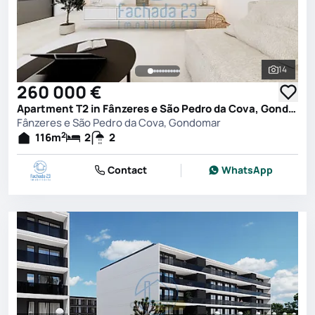
14
See all 
260 000 €
Apartment T2 in Fânzeres e São Pedro da Cova, Gondomar
Fânzeres e São Pedro da Cova, Gondomar
2
116
m
2
2
Contact
WhatsApp