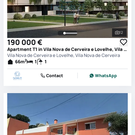
12
See all 
190 000 €
Apartment T1 in Vila Nova de Cerveira e Lovelhe, Vila Nova de Cerveira
Vila Nova de Cerveira e Lovelhe, Vila Nova de Cerveira
2
66
m
1
1
Contact
WhatsApp