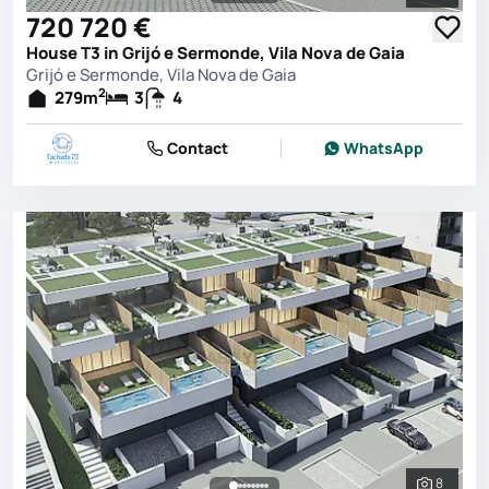
See all 
720 720 €
House T3 in Grijó e Sermonde, Vila Nova de Gaia
Grijó e Sermonde, Vila Nova de Gaia
2
279
m
3
4
Contact
WhatsApp
8