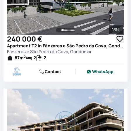
14
See all 
240 000 €
Apartment T2 in Fânzeres e São Pedro da Cova, Gondomar
Fânzeres e São Pedro da Cova, Gondomar
2
87
m
2
2
Contact
WhatsApp