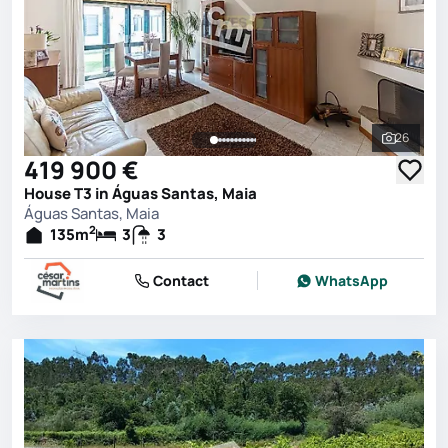
26
See all 
419 900 €
House T3 in Águas Santas, Maia
Águas Santas, Maia
2
135
m
3
3
Contact
WhatsApp