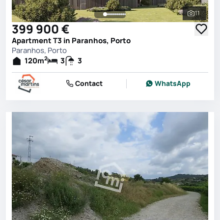
11
See all 
399 900 €
Apartment T3 in Paranhos, Porto
Paranhos, Porto
2
120
m
3
3
Contact
WhatsApp