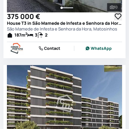
10
See all 
375 000 €
House T3 in São Mamede de Infesta e Senhora da Hora, Matosinhos
São Mamede de Infesta e Senhora da Hora, Matosinhos
2
187
m
3
2
Contact
WhatsApp