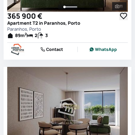
11
See all 
365 900 €
Apartment T2 in Paranhos, Porto
Paranhos, Porto
2
89
m
2
3
Contact
WhatsApp