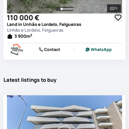
15
See all 
110 000 €
Land in Unhão e Lordelo, Felgueiras
Unhão e Lordelo, Felgueiras
2
3 900
m
Contact
WhatsApp
Latest listings to buy