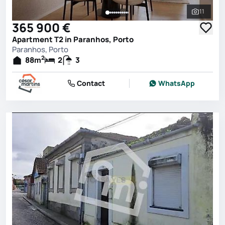
11
See all 
365 900 €
Apartment T2 in Paranhos, Porto
Paranhos, Porto
2
88
m
2
3
Contact
WhatsApp