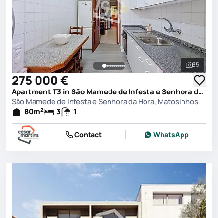
35
See all 
275 000 €
Apartment T3 in São Mamede de Infesta e Senhora da Hora, Matosinhos
São Mamede de Infesta e Senhora da Hora, Matosinhos
2
80
m
3
1
Contact
WhatsApp