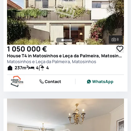
8
See all 
1 050 000 €
House T4 in Matosinhos e Leça da Palmeira, Matosinhos
Matosinhos e Leça da Palmeira, Matosinhos
2
237
m
4
4
Contact
WhatsApp