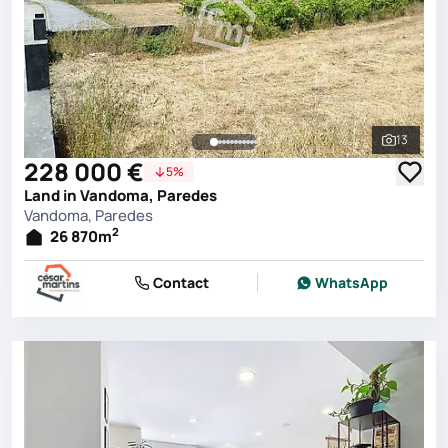
13
See all 
228 000 €
5%
Land in Vandoma, Paredes
Vandoma, Paredes
2
26 870
m
Contact
WhatsApp