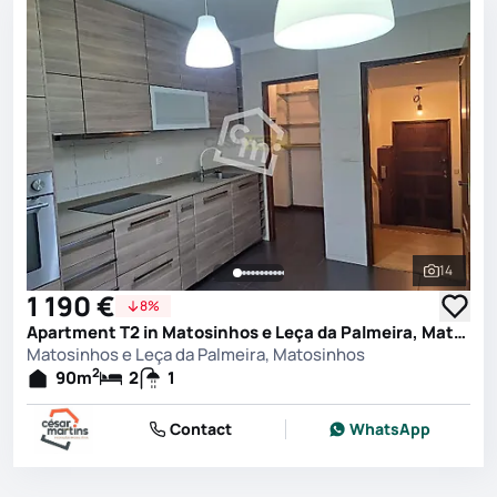
14
See all 
1 190 €
8%
Apartment T2 in Matosinhos e Leça da Palmeira, Matosinhos
Matosinhos e Leça da Palmeira, Matosinhos
2
90
m
2
1
Contact
WhatsApp