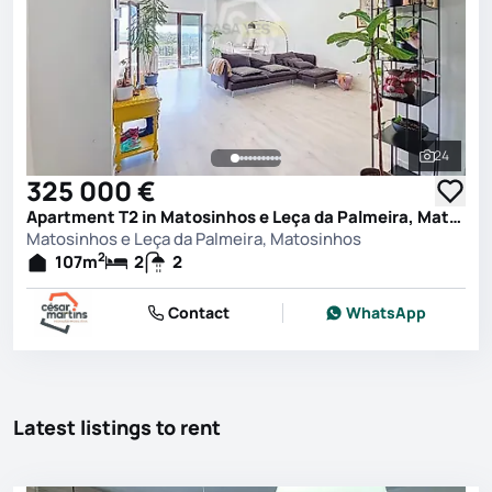
24
See all 
325 000 €
Apartment T2 in Matosinhos e Leça da Palmeira, Matosinhos
Matosinhos e Leça da Palmeira, Matosinhos
2
107
m
2
2
Contact
WhatsApp
Latest listings to rent