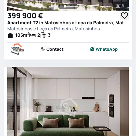
16
See all 
399 900 €
Apartment T2 in Matosinhos e Leça da Palmeira, Matosinhos
Matosinhos e Leça da Palmeira, Matosinhos
2
105
m
2
3
Contact
WhatsApp