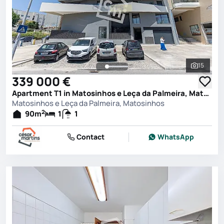
15
See all 
339 000 €
Apartment T1 in Matosinhos e Leça da Palmeira, Matosinhos
Matosinhos e Leça da Palmeira, Matosinhos
2
90
m
1
1
Contact
WhatsApp