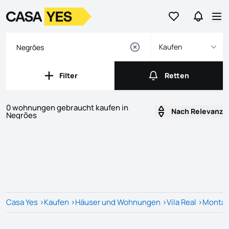
Geh zu den Favo
Gehen Si
Logo
Zur Startseite
Ha
Kaufen
Filter
Retten
Filter
Retten
0 wohnungen gebraucht kaufen in
Nach Relevanz
Negrões
Listings
Liste der Inserate
Casa Yes
>
Kaufen
>
Häuser und Wohnungen
>
Vila Real
>
Montal