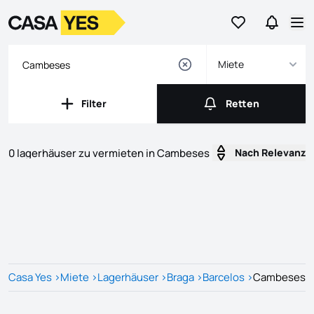
Geh zu den Favo
Gehen Si
Logo
Zur Startseite
Ha
Miete
Filter
Retten
Filter
Retten
0 lagerhäuser zu vermieten in Cambeses
Nach Relevanz
Listings
Liste der Inserate
Casa Yes
>
Miete
>
Lagerhäuser
>
Braga
>
Barcelos
>
Cambeses