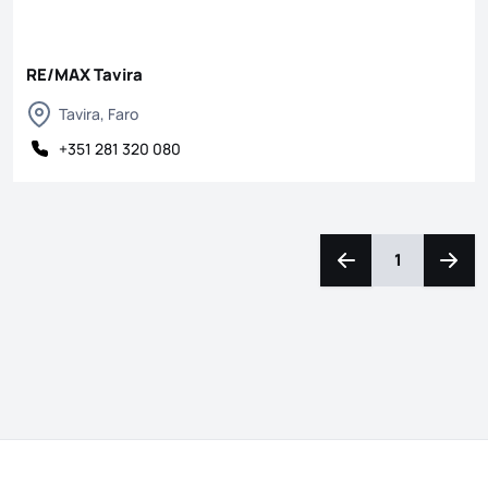
RE/MAX Tavira
Tavira, Faro
+351 281 320 080
1
Nach links navigiere
Nach 