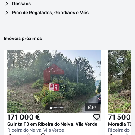
Dossãos
Pico de Regalados, Gondiães e Mós
Imóveis próximos
21
Ver todas as fotografi
171 000 €
71 500 
Quinta T0 em Ribeira do Neiva, Vila Verde
Moradia T0 e
Ribeira do Neiva, Vila Verde
Ribeira do Ne
2
2