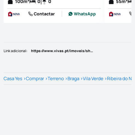
100
m
0
0
55
m
Contactar
WhatsApp
Link adicional
:
https://www.vivas.pt/imoveis/show.aspx?idcont=4367307
Casa Yes
>
Comprar
>
Terreno
>
Braga
>
Vila Verde
>
Ribeira do Ne