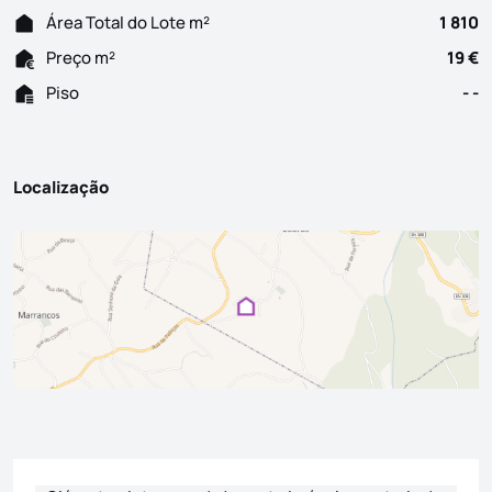
Área Total do Lote m²
1 810
Preço m²
19 €
Piso
- -
Localização
Formulário de contacto