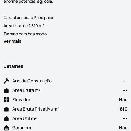
enorme potencial agrícola.
Características Principais:
Área total de 1.810 m²
Terreno Rústico em Portela das Cabras — Op
Terreno com boa morfo...
Ver mais
Detalhes
Ano de Construção
- -
Área Bruta m²
- -
Elevador
Não
Área Bruta Privativa m²
1 810
Área Útil m²
- -
Garagem
Não