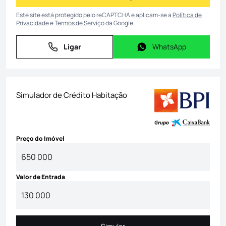
Este site está protegido pelo reCAPTCHA e aplicam-se a
Política de
Privacidade
e
Termos de Serviço
da Google.
Ligar
WhatsApp
Ligar
WhatsApp
Simulador de Crédito Habitação
Preço do Imóvel
Valor de Entrada