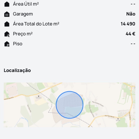
Área Útil m²
- -
Garagem
Não
Área Total do Lote m²
14 490
Preço m²
44 €
Piso
- -
Localização