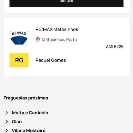
Simular
Simular
RE/MAX Matosinhos
Matosinhos, Porto
AMI 5225
RG
Raquel Gomes
Freguesias próximas
Malta e Canidelo
Gião
Vilar e Mosteiró