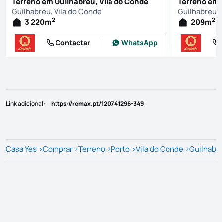
Terreno em Guilhabreu, Vila do Conde
Terreno em 
Guilhabreu, Vila do Conde
Guilhabreu, 
2
2
3 220
m
209
m
Contactar
WhatsApp
Link adicional
:
https://remax.pt/120741296-349
Casa Yes
>
Comprar
>
Terreno
>
Porto
>
Vila do Conde
>
Guilhabr