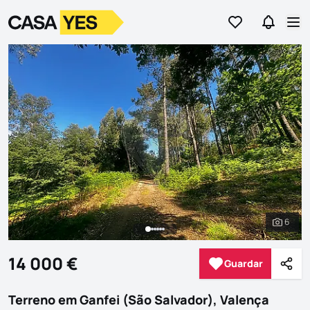
Ir para os favor
Ir para 
Logo
Ir para a homepage
Abr
6
Ver to
14 000 €
Guardar
Guardar
Parti
Terreno em Ganfei (São Salvador), Valença