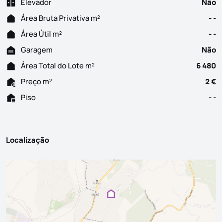
Elevador
Não
Área Bruta Privativa m²
- -
Área Útil m²
- -
Garagem
Não
Área Total do Lote m²
6 480
Preço m²
2 €
Piso
- -
Localização