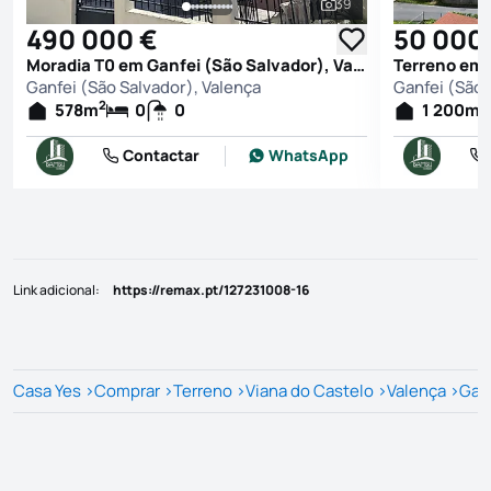
39
Ver todas as fotografi
490 000 €
50 000
Moradia T0 em Ganfei (São Salvador), Valença
Ganfei (São Salvador), Valença
Ganfei (São 
2
2
578
m
0
0
1 200
m
Contactar
WhatsApp
Link adicional
:
https://remax.pt/127231008-16
Casa Yes
>
Comprar
>
Terreno
>
Viana do Castelo
>
Valença
>
Ganf