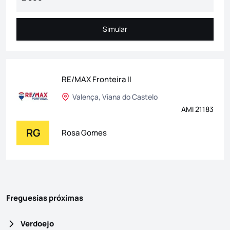
Simular
Simular
RE/MAX Fronteira II
Valença, Viana do Castelo
AMI 21183
RG
Rosa Gomes
Freguesias próximas
Verdoejo