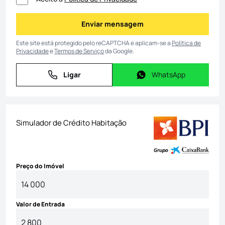
Enviar mensagem
Enviar mensagem
Este site está protegido pelo reCAPTCHA e aplicam-se a
Política de
Privacidade
e
Termos de Serviço
da Google.
Ligar
WhatsApp
Ligar
WhatsApp
Simulador de Crédito Habitação
Preço do Imóvel
Valor de Entrada