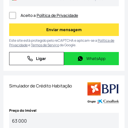
Aceito a
Política de Privacidade
Enviar mensagem
Enviar mensagem
Este site está protegido pelo reCAPTCHA e aplicam-se a
Política de
Privacidade
e
Termos de Serviço
da Google.
Ligar
WhatsApp
Ligar
WhatsApp
Simulador de Crédito Habitação
Preço do Imóvel