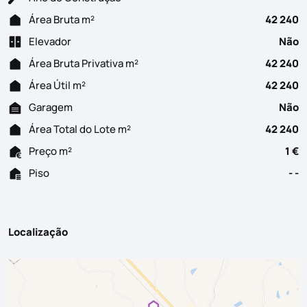
Área Bruta m²
42 240
Elevador
Não
Área Bruta Privativa m²
42 240
Área Útil m²
42 240
Garagem
Não
Área Total do Lote m²
42 240
Preço m²
1 €
Piso
- -
Localização