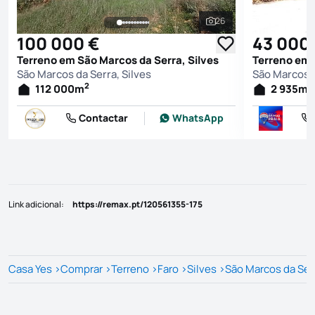
26
Ver todas as fotografi
100 000 €
43 000
Terreno em São Marcos da Serra, Silves
Terreno em 
São Marcos da Serra, Silves
São Marcos d
2
2
112 000
m
2 935
m
Contactar
WhatsApp
Link adicional
:
https://remax.pt/120561355-175
Casa Yes
>
Comprar
>
Terreno
>
Faro
>
Silves
>
São Marcos da Ser