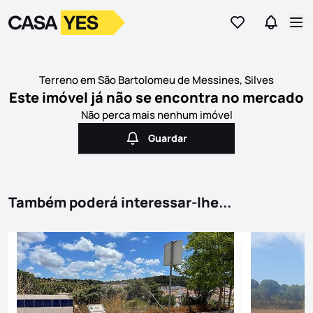
Ir para os favor
Ir para 
Logo
Ir para a homepage
Abr
Terreno em São Bartolomeu de Messines, Silves
Este imóvel já não se encontra no mercado
Não perca mais nenhum imóvel
Guardar
Guardar
Também poderá interessar-lhe...