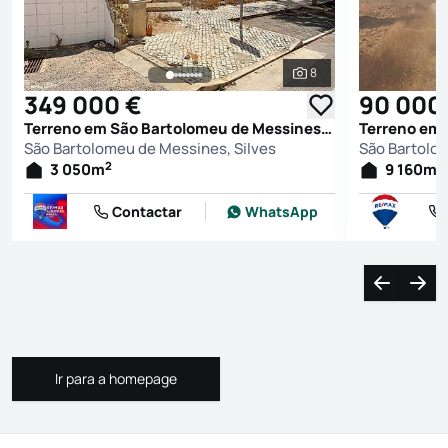
8
Ver todas as fotografi
349 000 €
90 000
Terreno em São Bartolomeu de Messines, Silves
São Bartolomeu de Messines, Silves
São Bartolom
2
2
3 050
m
9 160
m
Contactar
WhatsApp
Navegação
Nave
Ir para a homepage
Ir para a homepage