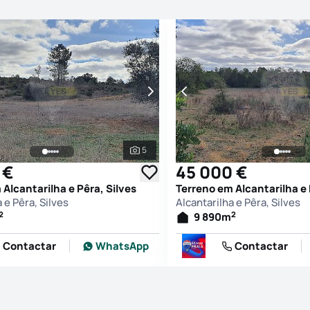
5
afias
Ver todas as fotografias
 €
45 000 €
Alcantarilha e Pêra, Silves
Terreno em Alcantarilha e 
 e Pêra, Silves
Alcantarilha e Pêra, Silves
2
2
9 890
m
Contactar
WhatsApp
Contactar