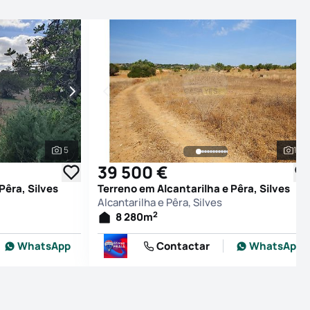
5
12
Ver todas as fotografias
Ver
39 500 €
Pêra, Silves
Terreno em Alcantarilha e Pêra, Silves
Alcantarilha e Pêra, Silves
2
8 280
m
WhatsApp
Contactar
WhatsApp