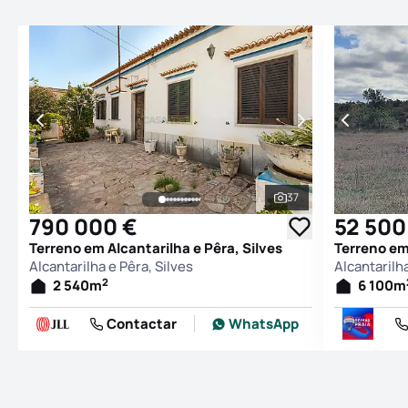
37
Ver todas as fotogr
790 000 €
52 500
Terreno em Alcantarilha e Pêra, Silves
Terreno em 
Alcantarilha e Pêra, Silves
Alcantarilha
2
2 540
m
6 100
m
Contactar
WhatsApp