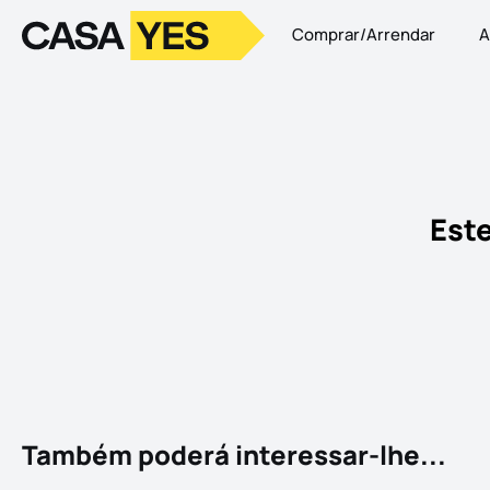
Comprar/Arrendar
A
Logo
Ir para a homepage
Este
Também poderá interessar-lhe...