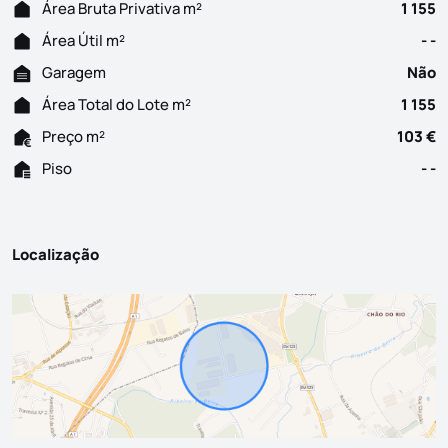
Área Bruta Privativa m²
1 155
Área Útil m²
- -
Garagem
Não
Área Total do Lote m²
1 155
Preço m²
103 €
Piso
- -
Localização