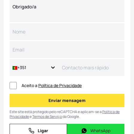
+351
Aceito a
Política de Privacidade
Enviar mensagem
Enviar mensagem
Este site está protegido pelo reCAPTCHA e aplicam-se a
Política de
Privacidade
e
Termos de Serviço
da Google.
Ligar
WhatsApp
Ligar
WhatsApp