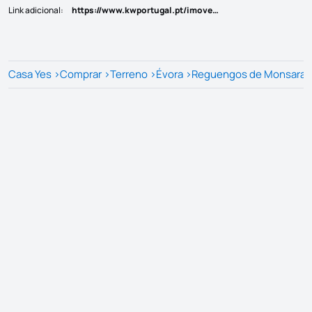
Link adicional
:
https://www.kwportugal.pt/imovel/Venda/Terreno/Évora/Reguengos de Monsaraz/Reguengos de Monsaraz/40866
Casa Yes
>
Comprar
>
Terreno
>
Évora
>
Reguengos de Monsaraz