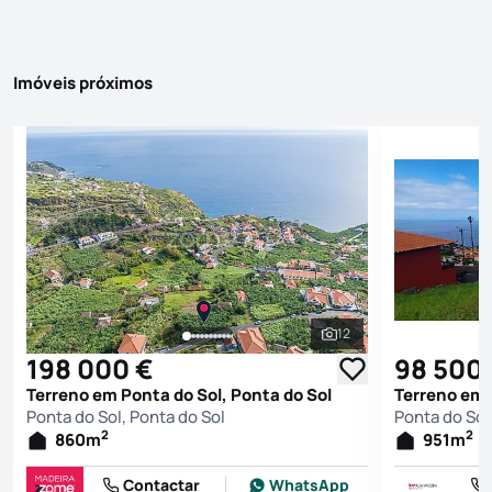
Imóveis próximos
12
Ver todas as fotografi
198 000 €
98 500
Terreno em Ponta do Sol, Ponta do Sol
Terreno em 
Ponta do Sol, Ponta do Sol
Ponta do Sol
2
2
860
m
951
m
Contactar
WhatsApp