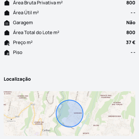
Área Bruta Privativa m²
800
Área Útil m²
- -
Garagem
Não
Área Total do Lote m²
800
Preço m²
37 €
Piso
- -
Localização