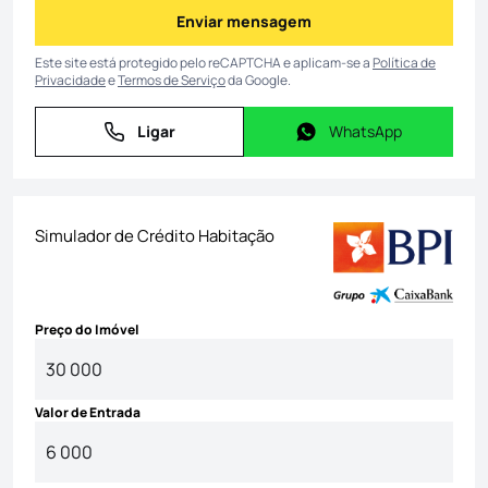
Enviar mensagem
Enviar mensagem
Este site está protegido pelo reCAPTCHA e aplicam-se a
Política de
Privacidade
e
Termos de Serviço
da Google.
Ligar
WhatsApp
Ligar
WhatsApp
Simulador de Crédito Habitação
Preço do Imóvel
Valor de Entrada