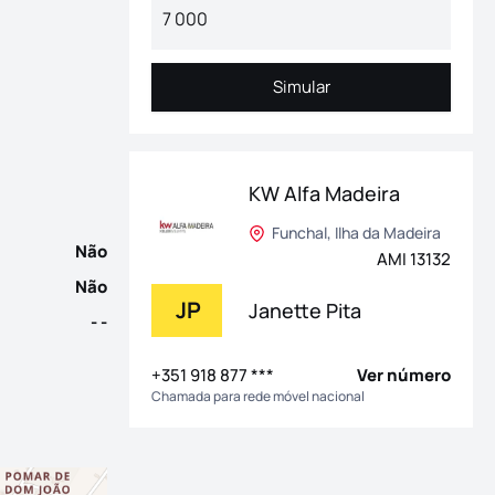
adeira. Com uma área total de 5.585 m², este terreno oferece u
Simular
Simular
KW Alfa Madeira
Funchal, Ilha da Madeira
Não
AMI 13132
Não
JP
Janette Pita
- -
+351 918 877 ***
Ver número
Chamada para rede móvel nacional