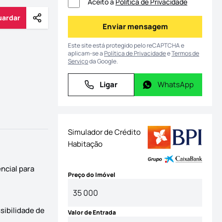
Aceito a
Política de Privacidade
uardar
Partilhar
Guardar
Enviar mensagem
Enviar mensagem
Este site está protegido pelo reCAPTCHA e
aplicam-se a
Política de Privacidade
e
Termos de
Serviço
da Google.
Ligar
WhatsApp
Ligar
WhatsApp
Simulador de Crédito
Habitação
ncial para
Preço do Imóvel
ssibilidade de
Valor de Entrada