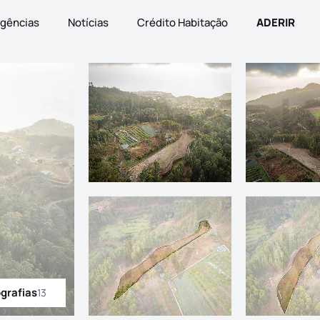
gências
Notícias
Crédito Habitação
ADERIR
ografias
13
odas as fotografias