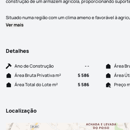
construção de um armazém agrícola, proporcionando suport
Situado numa região com um clima ameno e favorável à agricult
Ver mais
Detalhes
Ano de Construção
- -
Área Br
Área Bruta Privativa m²
5 586
Área Út
Área Total do Lote m²
5 586
Preço 
Localização