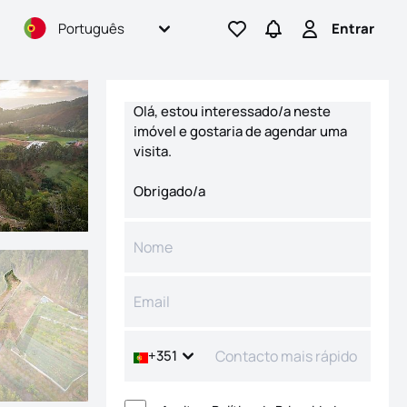
Português
Entrar
Ir para os favoritos
Ir para pesquisas
Entrar
Formulário de contacto
+351