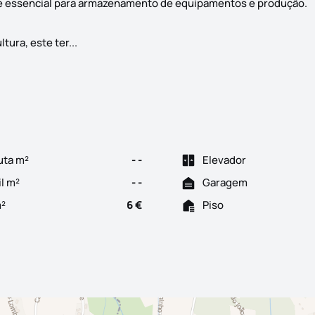
e essencial para armazenamento de equipamentos e produção.
Canhas, Ponta do Sol, na deslumbrante ilha da M
ura, este ter...
uta m²
- -
Elevador
il m²
- -
Garagem
m²
6 €
Piso