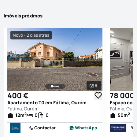
Imóveis próximos
Novo - 2 dias atrás
6
Ver todas as fotografi
400 €
78 000
Apartamento T0 em Fátima, Ourém
Espaço come
Fátima, Ourém
Fátima, Our
2
2
12
m
0
0
50
m
Contactar
WhatsApp