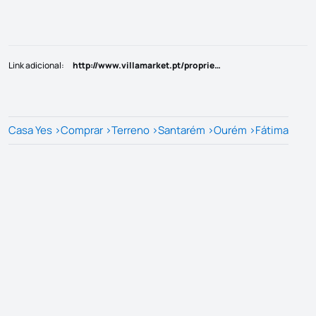
Link adicional
:
http://www.villamarket.pt/propriedade-para-venda/-_667372
Casa Yes
>
Comprar
>
Terreno
>
Santarém
>
Ourém
>
Fátima