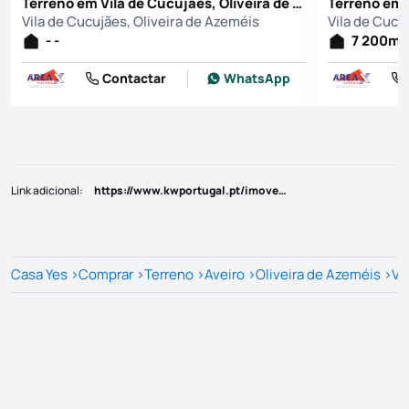
Terreno em Vila de Cucujães, Oliveira de Azeméis
Vila de Cucujães, Oliveira de Azeméis
Vila de Cucu
2
- -
7 200
m
Contactar
WhatsApp
Link adicional
:
https://www.kwportugal.pt/imovel/Venda/Terreno/Aveiro/Oliveira de Azemeis/Vila de Cucujães/40882
Casa Yes
>
Comprar
>
Terreno
>
Aveiro
>
Oliveira de Azeméis
>
Vi