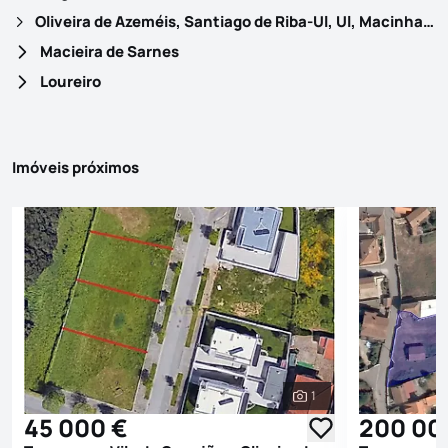
Oliveira de Azeméis, Santiago de Riba-Ul, Ul, Macinhata da Seixa e Madail
Macieira de Sarnes
Loureiro
Imóveis próximos
1
Ver todas as fotografi
45 000 €
200 00