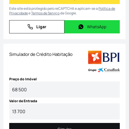
Este site está protegido pelo reCAPTCHA e aplicam-se a
Política de
Privacidade
e
Termos de Serviço
da Google.
Ligar
WhatsApp
Ligar
WhatsApp
Simulador de Crédito Habitação
Preço do Imóvel
Valor de Entrada