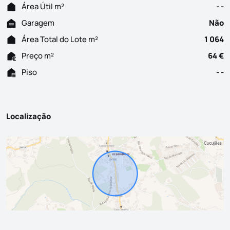
Área Útil m²
- -
Garagem
Não
Área Total do Lote m²
1 064
Preço m²
64 €
Piso
- -
Localização