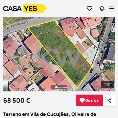
Ir para os favor
Ir para 
Logo
Ir para a homepage
Abr
11
Ver to
68 500 €
Guardar
Guardar
Parti
Terreno em Vila de Cucujães, Oliveira de