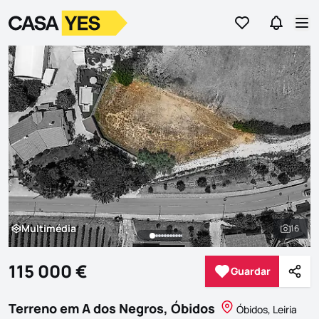
Ir para os favor
Ir para 
Logo
Ir para a homepage
Abr
Multimédia
16
Multimédia
Ver to
115 000 €
Guardar
Guardar
Parti
Terreno em A dos Negros, Óbidos
Óbidos, Leiria