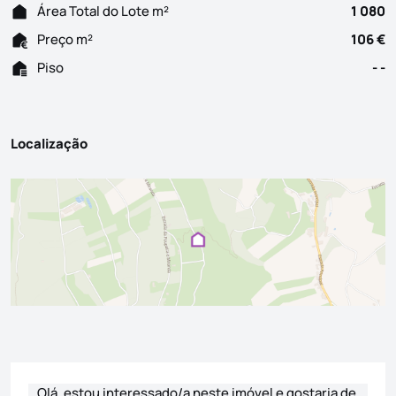
Área Total do Lote m²
1 080
Preço m²
106 €
Piso
- -
Localização
Formulário de contacto