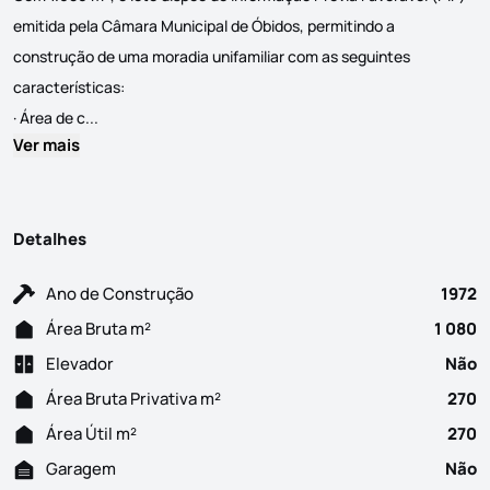
emitida pela Câmara Municipal de Óbidos, permitindo a
construção de uma moradia unifamiliar com as seguintes
características:
Terreno com PIP Aprovado — Vista Aberta e Localização T
· Área de c...
Ver mais
Detalhes
Ano de Construção
1972
Área Bruta m²
1 080
Elevador
Não
Área Bruta Privativa m²
270
Área Útil m²
270
Garagem
Não