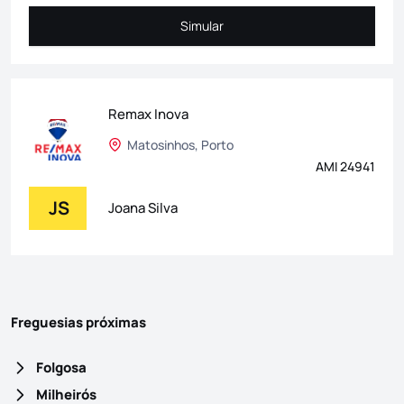
Simular
Simular
Remax Inova
Matosinhos, Porto
AMI 24941
JS
Joana Silva
Freguesias próximas
Folgosa
Milheirós