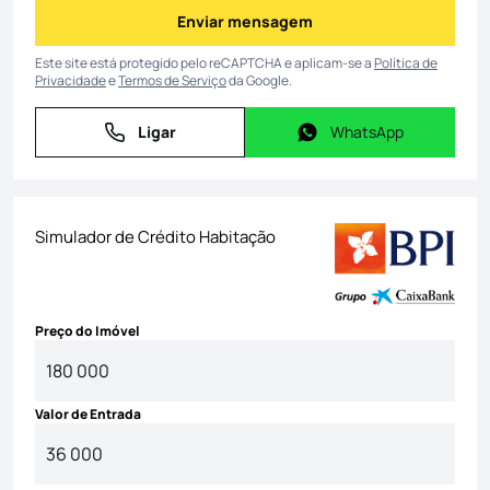
Enviar mensagem
Enviar mensagem
Este site está protegido pelo reCAPTCHA e aplicam-se a
Política de
Privacidade
e
Termos de Serviço
da Google.
Ligar
WhatsApp
Ligar
WhatsApp
Simulador de Crédito Habitação
Preço do Imóvel
Valor de Entrada