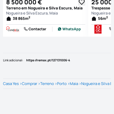
8 500 000 €
25 000
Terreno em Nogueira e Silva Escura, Maia
Nogueira e Silva Escura, Maia
Nogueira e S
2
2
38 865
m
56
m
Contactar
WhatsApp
Link adicional
:
https://remax.pt/127131006-4
Casa Yes
>
Comprar
>
Terreno
>
Porto
>
Maia
>
Nogueira e Silva E