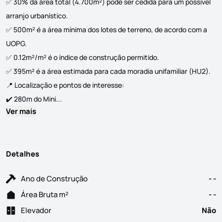
✅ 30% da área total (4.700m²) pode ser cedida para um possível
arranjo urbanístico.
✅ 500m² é a área mínima dos lotes de terreno, de acordo com a
UOPG.
✅ 0.12m²/m² é o índice de construção permitido.
✅ 395m² é a área estimada para cada moradia unifamiliar (HU2).
📍 Localização e pontos de interesse:
🏡 Terreno com 4.700m² em Silva Escura 🔹 O terr
✔️ 280m do Mini...
Ver mais
Detalhes
Ano de Construção
- -
Área Bruta m²
- -
Elevador
Não