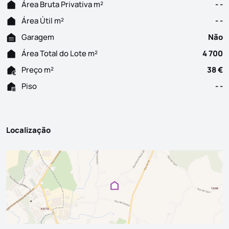
Área Bruta Privativa m²
- -
Área Útil m²
- -
Garagem
Não
Área Total do Lote m²
4 700
Preço m²
38 €
Piso
- -
Localização