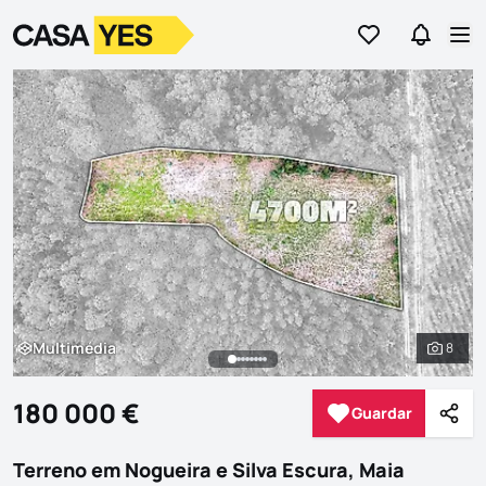
Ir para os favor
Ir para 
Logo
Ir para a homepage
Abr
Multimédia
8
Multimédia
Ver to
180 000 €
Guardar
Guardar
Parti
Terreno em Nogueira e Silva Escura, Maia