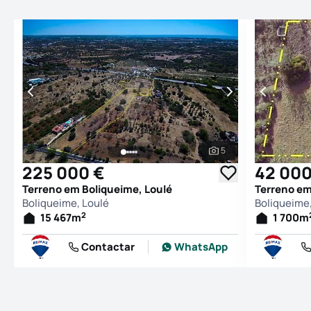
5
Ver todas as fotogr
225 000 €
42 000
Terreno em Boliqueime, Loulé
Terreno em
Boliqueime, Loulé
Boliqueime,
2
15 467
m
1 700
m
Contactar
WhatsApp