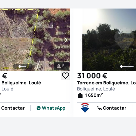
5
afias
Ver todas as fotografias
 €
31 000 €
 Boliqueime, Loulé
Terreno em Boliqueime, Lo
 Loulé
Boliqueime, Loulé
2
2
1 650
m
Contactar
WhatsApp
Contactar