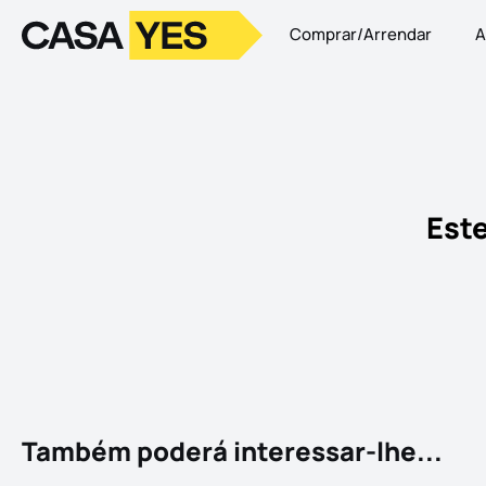
Comprar/Arrendar
A
Logo
Ir para a homepage
Este
Também poderá interessar-lhe...