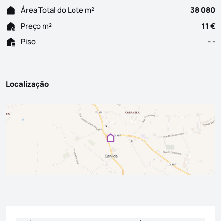
Área Total do Lote m²
38 080
Preço m²
11 €
Piso
- -
Localização
Formulário de contacto