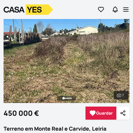
Ir para os favor
Ir para 
Logo
Ir para a homepage
Abr
7
Ver to
450 000 €
Guardar
Guardar
Parti
Terreno em Monte Real e Carvide, Leiria