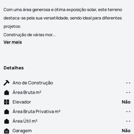
Com uma área generosa e ótima exposição solar, este terreno
destaca-se pela sua versatilidade, sendo ideal para diferentes
projetos:
Terreno com 3.808 m² na Serra de Porto d
Construção de várias mor...
Ver mais
Detalhes
Ano de Construção
- -
Área Bruta m²
- -
Elevador
Não
Área Bruta Privativa m²
- -
Área Útil m²
- -
Garagem
Não