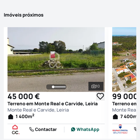
Imóveis próximos
10
Ver todas as fotografi
45 000 €
99 000
Terreno em Monte Real e Carvide, Leiria
Terreno em M
Monte Real e Carvide, Leiria
Monte Real e
2
2
1 400
m
7 400
m
Contactar
WhatsApp