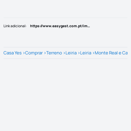
Link adicional
:
https://www.easygest.com.pt/imovel/?rid=25811287
Casa Yes
>
Comprar
>
Terreno
>
Leiria
>
Leiria
>
Monte Real e Car