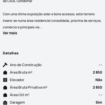
da Cova, Gondomar
Com uma ótima exposição solar e bons acessos, este terreno
insere-se numa área residencial consolidada, próxima de serviços,
Apresentamos este terreno localizado em 
comércio e principais via...
Ver mais
Detalhes
Ano de Construção
- -
Área Bruta m²
2 850
Elevador
Não
Área Bruta Privativa m²
2 850
Área Útil m²
- -
Garagem
Sim