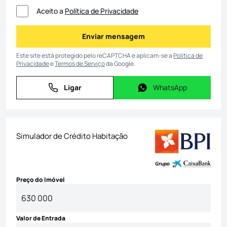
Aceito a
Política de Privacidade
Enviar mensagem
Enviar mensagem
Este site está protegido pelo reCAPTCHA e aplicam-se a
Política de
Privacidade
e
Termos de Serviço
da Google.
Ligar
WhatsApp
Ligar
WhatsApp
Simulador de Crédito Habitação
Preço do Imóvel
Valor de Entrada