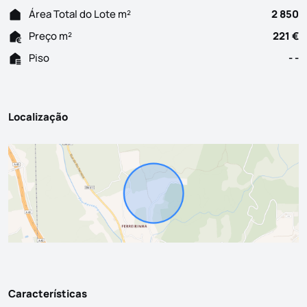
Área Total do Lote m²
2 850
Preço m²
221 €
Piso
- -
Localização
Características