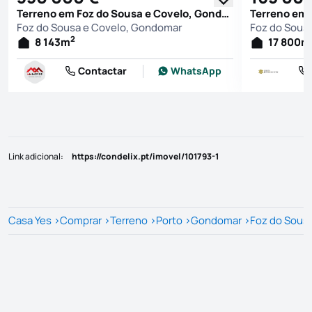
Terreno em Foz do Sousa e Covelo, Gondomar
Foz do Sousa e Covelo, Gondomar
Foz do Sous
2
8 143
m
17 800
m
Contactar
WhatsApp
Link adicional
:
https://condelix.pt/imovel/101793-1
Casa Yes
>
Comprar
>
Terreno
>
Porto
>
Gondomar
>
Foz do Sous