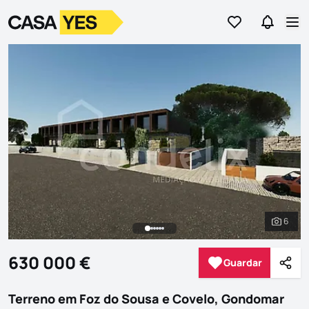
Ir para os favor
Ir para 
Logo
Ir para a homepage
Abr
6
Ver to
630 000 €
Guardar
Guardar
Parti
Terreno em Foz do Sousa e Covelo, Gondomar