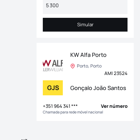
Simular
Simular
KW Alfa Porto
Porto, Porto
AMI 23524
GJS
Gonçalo João Santos
 bela região de Enxames, no concelho do Fundão, oferecendo uma 
+351 964 341 ***
Ver número
Chamada para rede móvel nacional