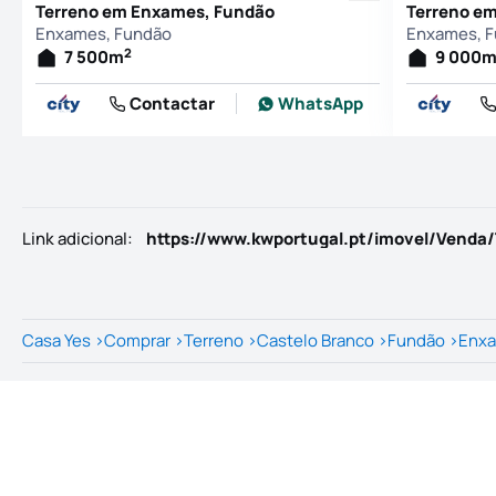
Terreno em Enxames, Fundão
Terreno e
Enxames, Fundão
Enxames, 
2
7 500
m
9 000
Contactar
WhatsApp
Link adicional
:
Casa Yes
>
Comprar
>
Terreno
>
Castelo Branco
>
Fundão
>
Enx