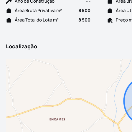
Ano de Construção
- -
Área Br
Área Bruta Privativa m²
8 500
Área Út
Área Total do Lote m²
8 500
Preço 
Localização