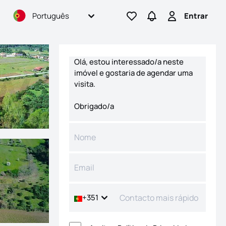
Português
Entrar
Ir para os favoritos
Ir para pesquisas
Entrar
Formulário de contacto
+351