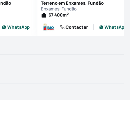
undão
Terreno em Enxames, Fundão
Enxames, Fundão
2
67 400
m
WhatsApp
Contactar
WhatsApp