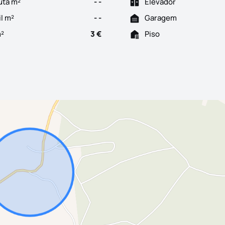
uta m²
- -
Elevador
il m²
- -
Garagem
m²
3 €
Piso