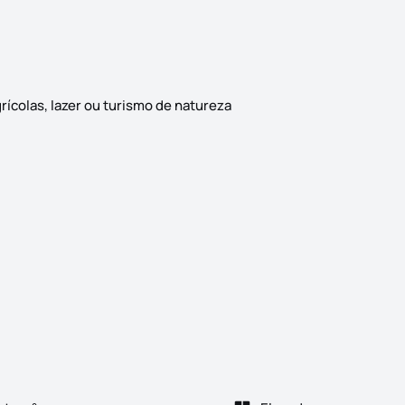
rícolas, lazer ou turismo de natureza
ltivo e Ribeira Este terreno rústico com 9.500m² localiza-se na