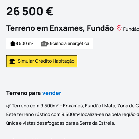
26 500 €
Terreno em Enxames, Fundão
Fundão
8 500 m²
Eficiência energética
Simular Crédito Habitação
Simular Prestação
Terreno para
vender
🌿 Terreno com 9.500m² – Enxames, Fundão | Mata, Zona de Cu
Este terreno rústico com 9.500m² localiza-se na bela regiã
única e vistas desafogadas para a Serra da Estrela.