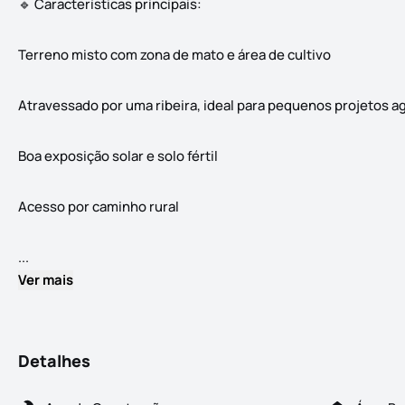
🔹 Características principais:
Terreno misto com zona de mato e área de cultivo
Atravessado por uma ribeira, ideal para pequenos projetos ag
Boa exposição solar e solo fértil
Acesso por caminho rural
🌿 Terreno com 9.500m² – Enxames, Fundão | Mata, Zona de Cu
...
Ver mais
Detalhes