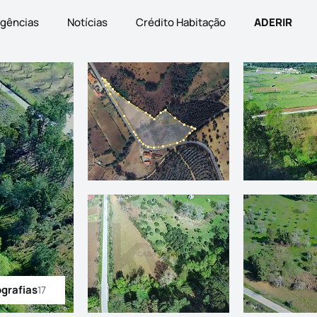
gências
Notícias
Crédito Habitação
ADERIR
ografias
17
odas as fotografias