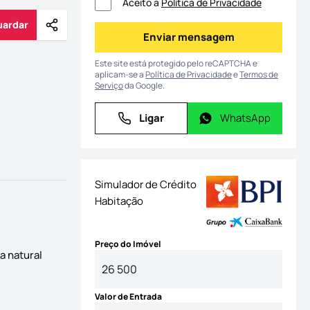
Aceito a
Política de Privacidade
uardar
Partilhar
Guardar
Enviar mensagem
Enviar mensagem
Este site está protegido pelo reCAPTCHA e
aplicam-se a
Política de Privacidade
e
Termos de
Serviço
da Google.
Ligar
WhatsApp
Ligar
WhatsApp
Simulador de Crédito
Habitação
Preço do Imóvel
a natural
Valor de Entrada