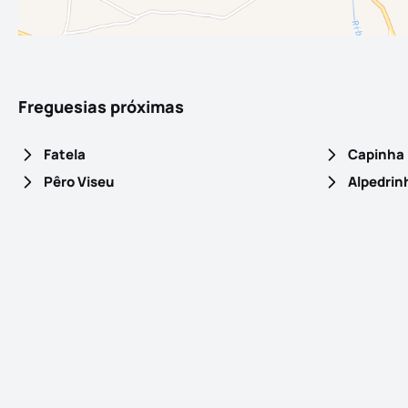
Freguesias próximas
Fatela
Capinha
Pêro Viseu
Alpedrin