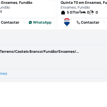
m Enxames, Fundão
Quinta T0 em Enxames, F
Fundão
Enxames, Fundão
2
2
m
5 071
m
0
0
Contactar
WhatsApp
Contactar
https://www.kwportugal.pt/imovel/Venda/Terreno/Castelo Branco/Fundão/Enxames/51271
ames