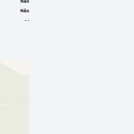
Não
Não
- -