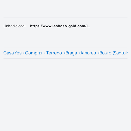
Link adicional
:
https://www.lanhoso-gold.com/imovel/24424470
Casa Yes
>
Comprar
>
Terreno
>
Braga
>
Amares
>
Bouro (Santa Ma