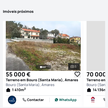
Imóveis próximos
5
Ver todas as fotografi
55 000 €
70 000
Terreno em Bouro (Santa Maria), Amares
Terreno em 
Bouro (Santa Maria), Amares
Bouro (Sant
2
1 410
m
14 136
m
Contactar
WhatsApp