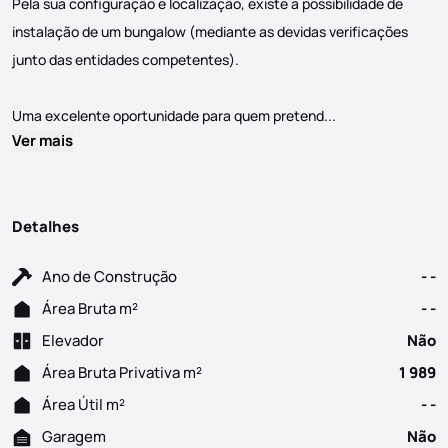
Pela sua configuração e localização, existe a possibilidade de
instalação de um bungalow (mediante as devidas verificações
junto das entidades competentes).
Terreno agrícola 
Uma excelente oportunidade para quem pretend...
Ver mais
Detalhes
Ano de Construção
- -
Área Bruta m²
- -
Elevador
Não
Área Bruta Privativa m²
1 989
Área Útil m²
- -
Garagem
Não