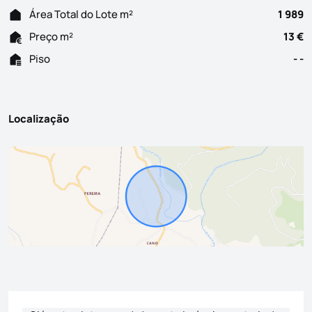
Área Total do Lote m²
1 989
Preço m²
13 €
Piso
- -
Localização
Formulário de contacto